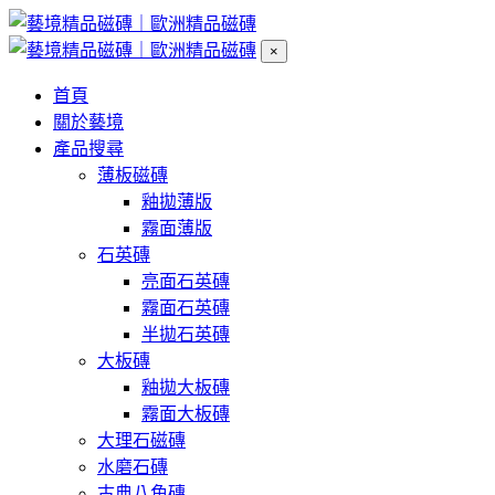
×
首頁
關於藝境
產品搜尋
薄板磁磚
釉拋薄版
霧面薄版
石英磚
亮面石英磚
霧面石英磚
半拋石英磚
大板磚
釉拋大板磚
霧面大板磚
大理石磁磚
水磨石磚
古典八角磚