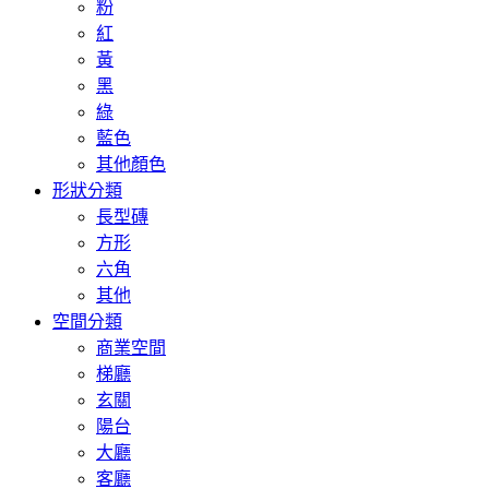
粉
紅
黃
黑
綠
藍色
其他顏色
形狀分類
長型磚
方形
六角
其他
空間分類
商業空間
梯廳
玄關
陽台
大廳
客廳