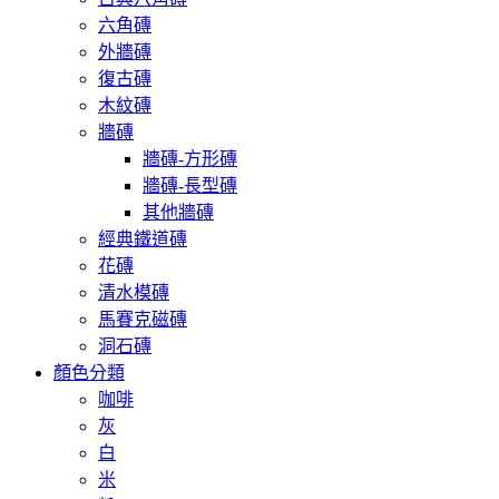
六角磚
外牆磚
復古磚
木紋磚
牆磚
牆磚-方形磚
牆磚-長型磚
其他牆磚
經典鐵道磚
花磚
清水模磚
馬賽克磁磚
洞石磚
顏色分類
咖啡
灰
白
米