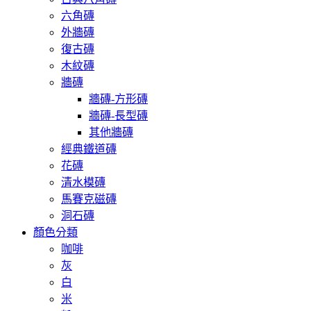
六角磚
外牆磚
復古磚
木紋磚
牆磚
牆磚-方形磚
牆磚-長型磚
其他牆磚
經典鐵道磚
花磚
清水模磚
馬賽克磁磚
洞石磚
顏色分類
咖啡
灰
白
米