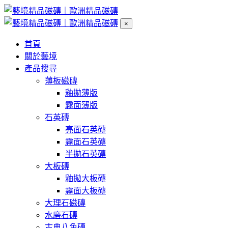
×
首頁
關於藝境
產品搜尋
薄板磁磚
釉拋薄版
霧面薄版
石英磚
亮面石英磚
霧面石英磚
半拋石英磚
大板磚
釉拋大板磚
霧面大板磚
大理石磁磚
水磨石磚
古典八角磚