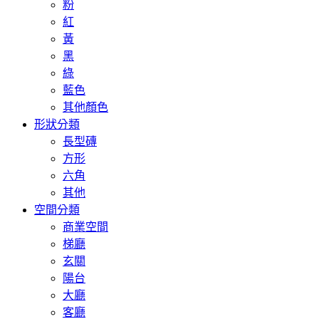
粉
紅
黃
黑
綠
藍色
其他顏色
形狀分類
長型磚
方形
六角
其他
空間分類
商業空間
梯廳
玄關
陽台
大廳
客廳