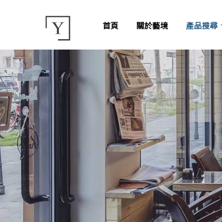
首頁
關於藝境
產品搜尋
咖
釉拋薄版
薄板磁磚
灰
霧面薄版
亮面石英磚
石英磚
白
霧面石英磚
釉拋大板磚
大板磚
米
半拋石英磚
霧面大板磚
大理石磁磚
粉
水磨石磚
紅
古典八角磚
黃