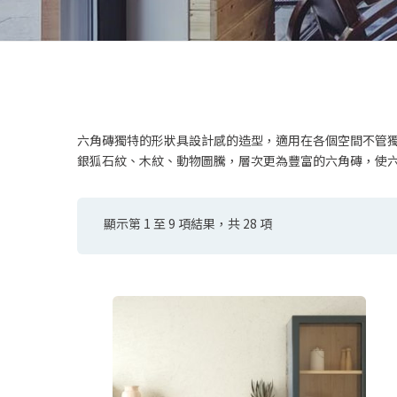
六角磚
黑
外牆磚
綠
復古磚
藍
木紋磚
六角磚獨特的形狀具設計感的造型，適用在各個空間不管
其
銀狐石紋、木紋、動物圖騰，層次更為豐富的六角磚，使
牆磚-方形磚
牆磚
牆磚-長型磚
經典鐵道磚
顯示第 1 至 9 項結果，共 28 項
依
其他牆磚
花磚
最
新
清水模磚
項
目
馬賽克磁磚
排
序
洞石磚