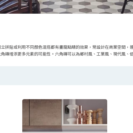
45x45cm
廚房
60x60cm
中島
80x80cm
色
電視牆
90x90cm
獨立拼貼或利用不同顏色混搭都有畫龍點睛的效果，常設計在商業空間，
他顏色
臥室
六角磚增添更多元素的可能性。六角磚可以為鄉村風、工業風、現代風、
100x100cm
120x120cm
5~7.5x30cm
6.5x20cm
7.5x15cm
10x20cm