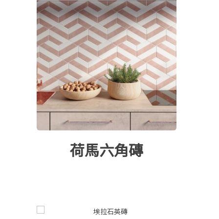
10x30cm
20x120cm
15x90cm
30x60cm
30x120cm
30x150cm
45x90cm
荷馬六角磚
60x120cm
75x150cm
120x260cm