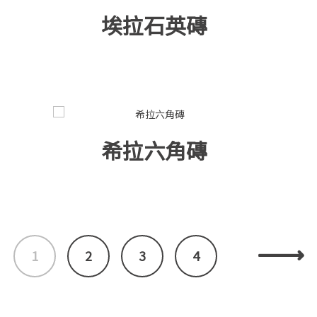
120×278/280cm
埃拉石英磚
希拉六角磚
1
2
3
4