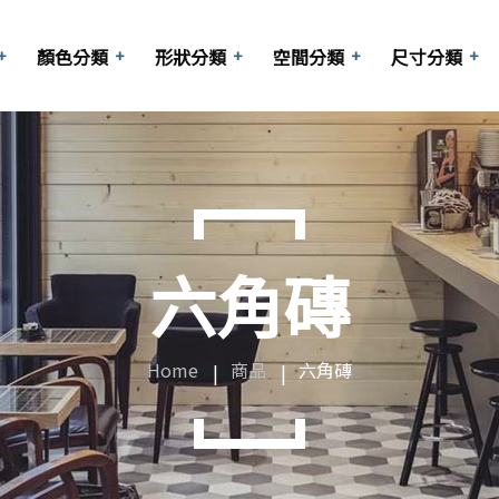
顏色分類
形狀分類
空間分類
尺寸分類
長型磚
啡
商業空間
方形
梯廳
六角
10x10cm
六角磚
玄關
其他
15x15cm
陽台
20x20cm
Home
商品
六角磚
大廳
25x25cm
客廳
30x30cm
浴室