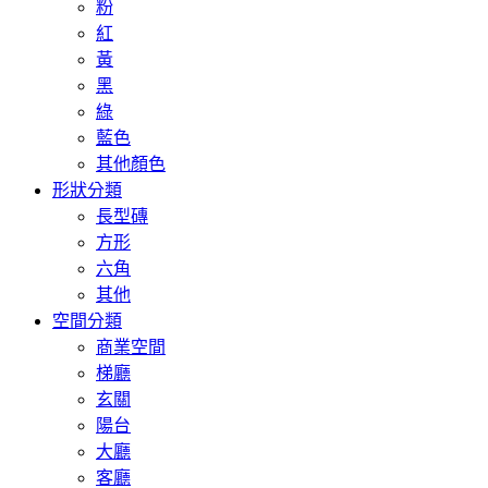
粉
紅
黃
黑
綠
藍色
其他顏色
形狀分類
長型磚
方形
六角
其他
空間分類
商業空間
梯廳
玄關
陽台
大廳
客廳