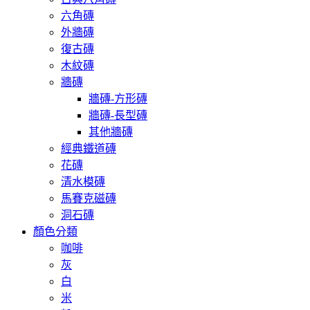
六角磚
外牆磚
復古磚
木紋磚
牆磚
牆磚-方形磚
牆磚-長型磚
其他牆磚
經典鐵道磚
花磚
清水模磚
馬賽克磁磚
洞石磚
顏色分類
咖啡
灰
白
米