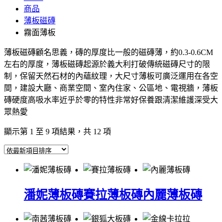
商品
薄板磁磚
霧面薄板
薄板磁磚顧名思義，磚的厚度比一般的磁磚薄，約0.3-0.6CM
左右的厚度，薄板磁磚起源於義大利打破傳統磁磚尺寸的限
制，保留天然石材的內蘊紋理，大尺寸薄板可廣泛運用在各空
間，建設大廳、商業空間、室內住家、公區地、電視牆，薄板
磚硬度高吸水率近乎於零的特性非常好保養跟清潔維護深受大
眾熱愛
依
顯示第 1 至 9 項結果，共 12 項
最
新
項
目
排
潘妮薄板磚
賽拉薄板磚
內麗薄板磚
序