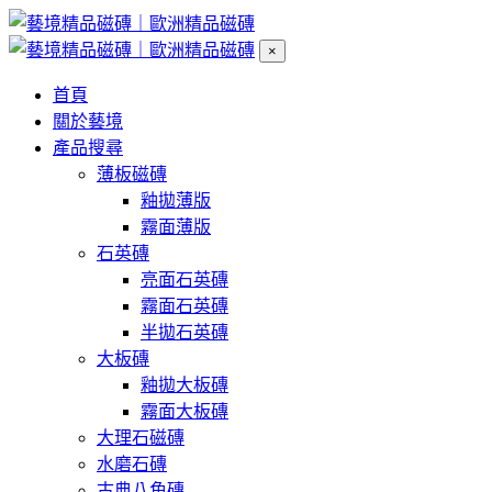
×
首頁
關於藝境
產品搜尋
薄板磁磚
釉拋薄版
霧面薄版
石英磚
亮面石英磚
霧面石英磚
半拋石英磚
大板磚
釉拋大板磚
霧面大板磚
大理石磁磚
水磨石磚
古典八角磚