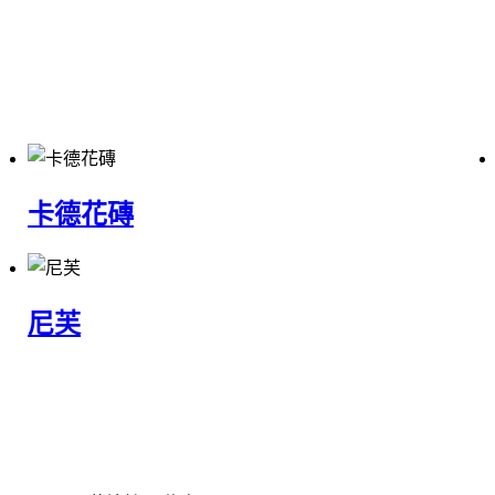
卡德花磚
尼芙