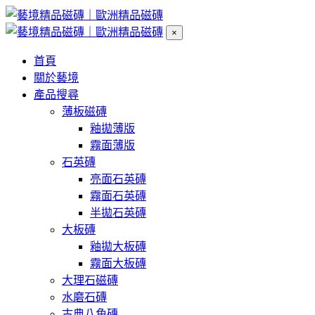
×
首頁
關於藝境
產品搜尋
薄板磁磚
釉拋薄版
霧面薄版
石英磚
亮面石英磚
霧面石英磚
半拋石英磚
大板磚
釉拋大板磚
霧面大板磚
大理石磁磚
水磨石磚
古典八角磚