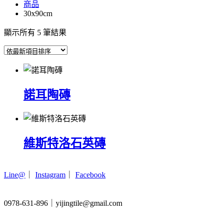
商品
30x90cm
依
顯示所有 5 筆結果
最
新
項
目
排
諾耳陶磚
序
維斯特洛石英磚
Line@
｜
Instagram
｜
Facebook
0978-631-896｜yijingtile@gmail.com