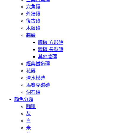
六角磚
外牆磚
復古磚
木紋磚
牆磚
牆磚-方形磚
牆磚-長型磚
其他牆磚
經典鐵道磚
花磚
清水模磚
馬賽克磁磚
洞石磚
顏色分類
咖啡
灰
白
米