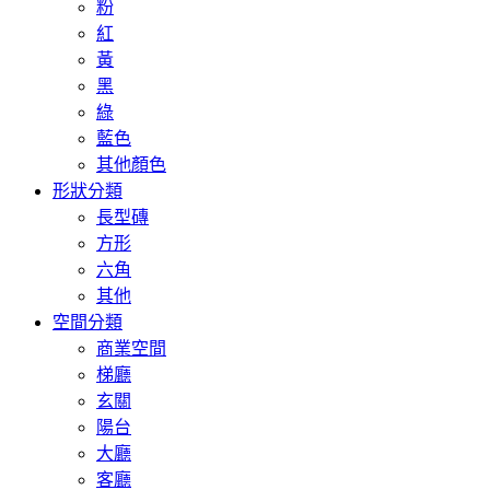
粉
紅
黃
黑
綠
藍色
其他顏色
形狀分類
長型磚
方形
六角
其他
空間分類
商業空間
梯廳
玄關
陽台
大廳
客廳