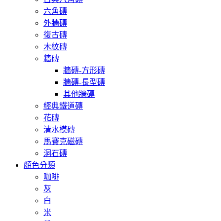
六角磚
外牆磚
復古磚
木紋磚
牆磚
牆磚-方形磚
牆磚-長型磚
其他牆磚
經典鐵道磚
花磚
清水模磚
馬賽克磁磚
洞石磚
顏色分類
咖啡
灰
白
米