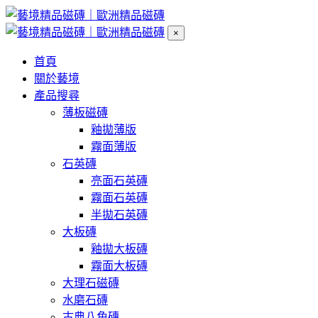
×
首頁
關於藝境
產品搜尋
薄板磁磚
釉拋薄版
霧面薄版
石英磚
亮面石英磚
霧面石英磚
半拋石英磚
大板磚
釉拋大板磚
霧面大板磚
大理石磁磚
水磨石磚
古典八角磚