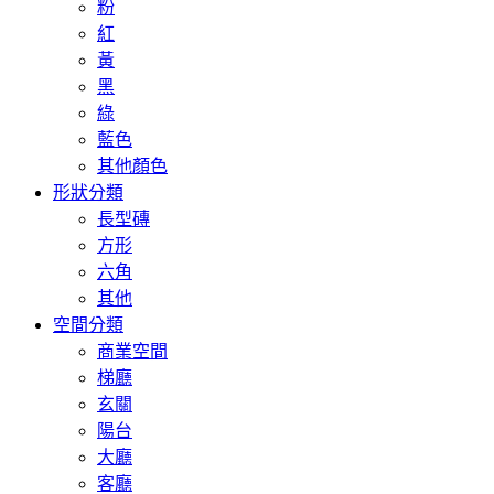
粉
紅
黃
黑
綠
藍色
其他顏色
形狀分類
長型磚
方形
六角
其他
空間分類
商業空間
梯廳
玄關
陽台
大廳
客廳