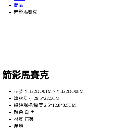
商品
箭影馬賽克
箭影馬賽克
型號 YJJ22DO01M、YJJ22DO08M
單張尺寸 29.5*22.5CM
磁磚規格/厚度 2.5*12.8*0.5CM
顏色 白 黑
材質 石英
產地