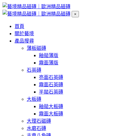
×
首頁
關於藝境
產品搜尋
薄板磁磚
釉拋薄版
霧面薄版
石英磚
亮面石英磚
霧面石英磚
半拋石英磚
大板磚
釉拋大板磚
霧面大板磚
大理石磁磚
水磨石磚
古典八角磚