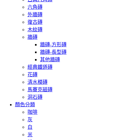
六角磚
外牆磚
復古磚
木紋磚
牆磚
牆磚-方形磚
牆磚-長型磚
其他牆磚
經典鐵道磚
花磚
清水模磚
馬賽克磁磚
洞石磚
顏色分類
咖啡
灰
白
米