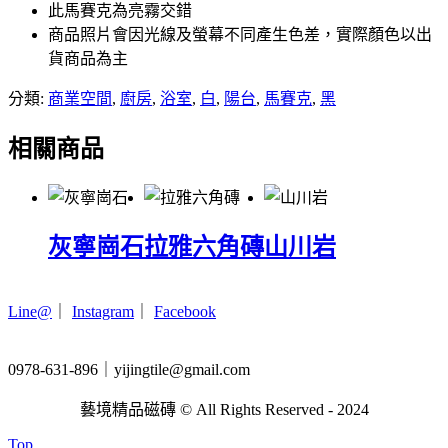
此馬賽克為亮霧交錯
商品照片會因光線及螢幕不同產生色差，實際顏色以出
貨商品為主
分類:
商業空間
,
廚房
,
浴室
,
白
,
陽台
,
馬賽克
,
黑
相關商品
灰寧崗石
拉雅六角磚
山川岩
Line@
｜
Instagram
｜
Facebook
0978-631-896｜yijingtile@gmail.com
藝境精品磁磚 © All Rights Reserved - 2024
Top