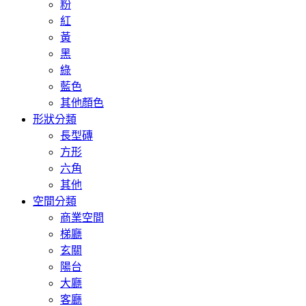
粉
紅
黃
黑
綠
藍色
其他顏色
形狀分類
長型磚
方形
六角
其他
空間分類
商業空間
梯廳
玄關
陽台
大廳
客廳