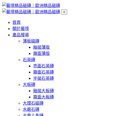
×
首頁
關於藝境
產品搜尋
薄板磁磚
釉拋薄版
霧面薄版
石英磚
亮面石英磚
霧面石英磚
半拋石英磚
大板磚
釉拋大板磚
霧面大板磚
大理石磁磚
水磨石磚
古典八角磚