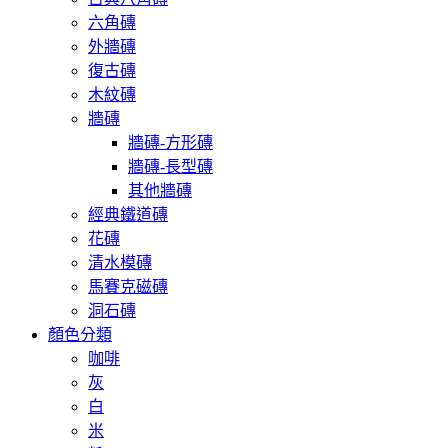
六角磚
外牆磚
復古磚
木紋磚
牆磚
牆磚-方形磚
牆磚-長型磚
其他牆磚
經典鐵道磚
花磚
清水模磚
馬賽克磁磚
洞石磚
顏色分類
咖啡
灰
白
米