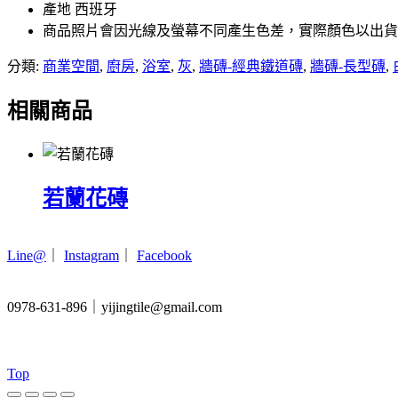
產地 西班牙
商品照片會因光線及螢幕不同產生色差，實際顏色以出貨
分類:
商業空間
,
廚房
,
浴室
,
灰
,
牆磚-經典鐵道磚
,
牆磚-長型磚
,
相關商品
若蘭花磚
Line@
｜
Instagram
｜
Facebook
0978-631-896｜yijingtile@gmail.com
Top