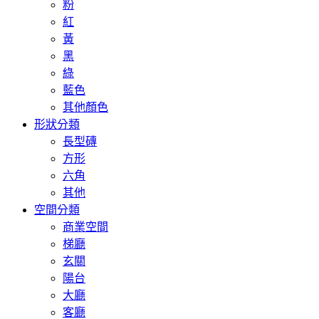
粉
紅
黃
黑
綠
藍色
其他顏色
形狀分類
長型磚
方形
六角
其他
空間分類
商業空間
梯廳
玄關
陽台
大廳
客廳