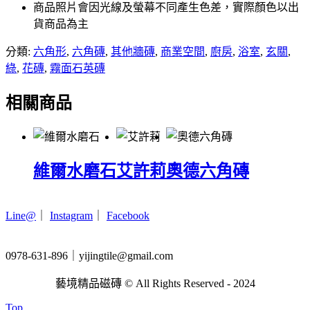
商品照片會因光線及螢幕不同產生色差，實際顏色以出
貨商品為主
分類:
六角形
,
六角磚
,
其他牆磚
,
商業空間
,
廚房
,
浴室
,
玄關
,
綠
,
花磚
,
霧面石英磚
相關商品
維爾水磨石
艾許莉
奧德六角磚
Line@
｜
Instagram
｜
Facebook
0978-631-896｜yijingtile@gmail.com
藝境精品磁磚 © All Rights Reserved - 2024
Top