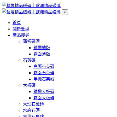
×
首頁
關於藝境
產品搜尋
薄板磁磚
釉拋薄版
霧面薄版
石英磚
亮面石英磚
霧面石英磚
半拋石英磚
大板磚
釉拋大板磚
霧面大板磚
大理石磁磚
水磨石磚
古典八角磚