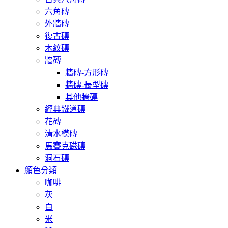
六角磚
外牆磚
復古磚
木紋磚
牆磚
牆磚-方形磚
牆磚-長型磚
其他牆磚
經典鐵道磚
花磚
清水模磚
馬賽克磁磚
洞石磚
顏色分類
咖啡
灰
白
米