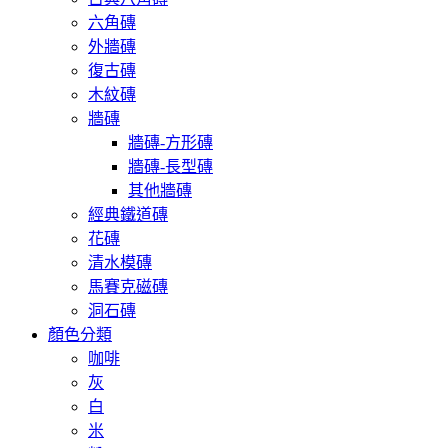
六角磚
外牆磚
復古磚
木紋磚
牆磚
牆磚-方形磚
牆磚-長型磚
其他牆磚
經典鐵道磚
花磚
清水模磚
馬賽克磁磚
洞石磚
顏色分類
咖啡
灰
白
米