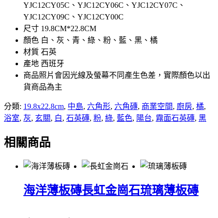
YJC12CY05C、YJC12CY06C、YJC12CY07C、
YJC12CY09C、YJC12CY00C
尺寸 19.8CM*22.8CM
顏色 白、灰、青、綠、粉、藍、黑、橘
材質 石英
產地 西班牙
商品照片會因光線及螢幕不同產生色差，實際顏色以出
貨商品為主
分類:
19.8x22.8cm
,
中島
,
六角形
,
六角磚
,
商業空間
,
廚房
,
橘
,
浴室
,
灰
,
玄關
,
白
,
石英磚
,
粉
,
綠
,
藍色
,
陽台
,
霧面石英磚
,
黑
相關商品
海洋薄板磚
長虹金崗石
琉璃薄板磚