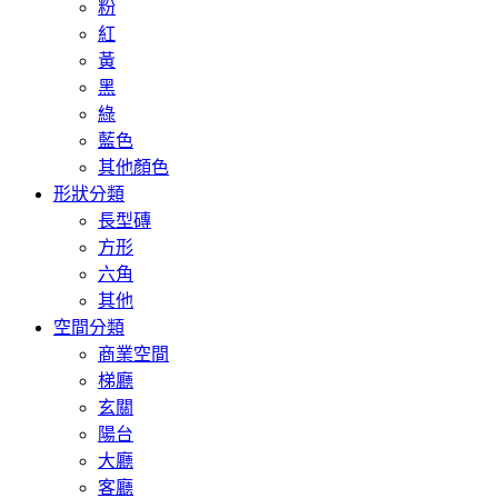
粉
紅
黃
黑
綠
藍色
其他顏色
形狀分類
長型磚
方形
六角
其他
空間分類
商業空間
梯廳
玄關
陽台
大廳
客廳