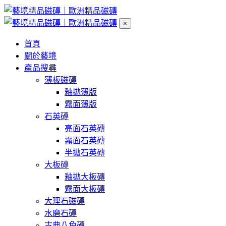
×
首頁
關於藝境
產品搜尋
薄板磁磚
釉拋薄版
霧面薄版
石英磚
亮面石英磚
霧面石英磚
半拋石英磚
大板磚
釉拋大板磚
霧面大板磚
大理石磁磚
水磨石磚
古典八角磚