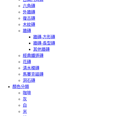
六角磚
外牆磚
復古磚
木紋磚
牆磚
牆磚-方形磚
牆磚-長型磚
其他牆磚
經典鐵道磚
花磚
清水模磚
馬賽克磁磚
洞石磚
顏色分類
咖啡
灰
白
米