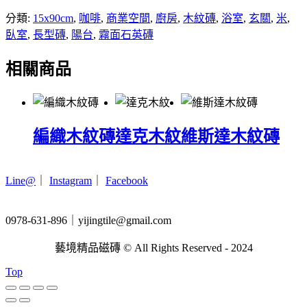
分類:
15x90cm
,
咖啡
,
商業空間
,
廚房
,
木紋磚
,
浴室
,
玄關
,
米
,
臥室
,
長型磚
,
陽台
,
霧面石英磚
相關商品
編織木紋磚
達克木紋
維斯達木紋磚
Line@
｜
Instagram
｜
Facebook
0978-631-896｜yijingtile@gmail.com
藝境精品磁磚 © All Rights Reserved - 2024
Top