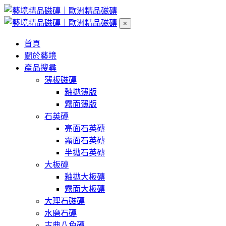
×
首頁
關於藝境
產品搜尋
薄板磁磚
釉拋薄版
霧面薄版
石英磚
亮面石英磚
霧面石英磚
半拋石英磚
大板磚
釉拋大板磚
霧面大板磚
大理石磁磚
水磨石磚
古典八角磚