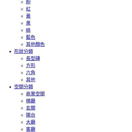
粉
紅
黃
黑
綠
藍色
其他顏色
形狀分類
長型磚
方形
六角
其他
空間分類
商業空間
梯廳
玄關
陽台
大廳
客廳