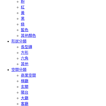
粉
紅
黃
黑
綠
藍色
其他顏色
形狀分類
長型磚
方形
六角
其他
空間分類
商業空間
梯廳
玄關
陽台
大廳
客廳