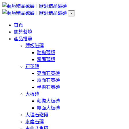
×
首頁
關於藝境
產品搜尋
薄板磁磚
釉拋薄版
霧面薄版
石英磚
亮面石英磚
霧面石英磚
半拋石英磚
大板磚
釉拋大板磚
霧面大板磚
大理石磁磚
水磨石磚
古典八角磚