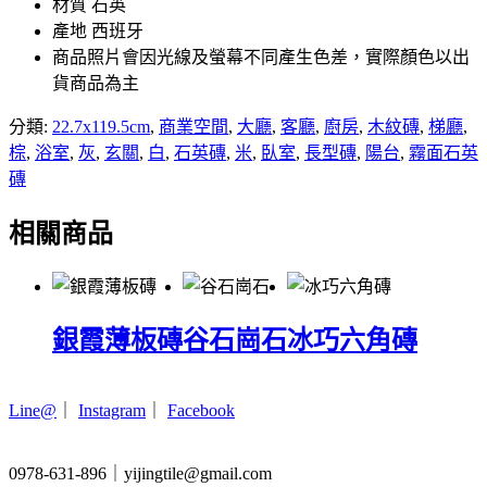
材質 石英
產地 西班牙
商品照片會因光線及螢幕不同產生色差，實際顏色以出
貨商品為主
分類:
22.7x119.5cm
,
商業空間
,
大廳
,
客廳
,
廚房
,
木紋磚
,
梯廳
,
棕
,
浴室
,
灰
,
玄關
,
白
,
石英磚
,
米
,
臥室
,
長型磚
,
陽台
,
霧面石英
磚
相關商品
銀霞薄板磚
谷石崗石
冰巧六角磚
Line@
｜
Instagram
｜
Facebook
0978-631-896｜yijingtile@gmail.com