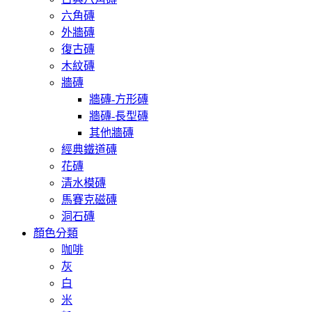
六角磚
外牆磚
復古磚
木紋磚
牆磚
牆磚-方形磚
牆磚-長型磚
其他牆磚
經典鐵道磚
花磚
清水模磚
馬賽克磁磚
洞石磚
顏色分類
咖啡
灰
白
米