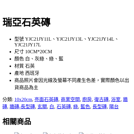
瑞亞石英磚
型號 YJC21JY11L、YJC21JY13L、YJC21JY14L、
YJC21JY17L
尺寸 10CM*20CM
顏色 白、灰綠、綠、藍
材質 石英
產地 西班牙
商品照片會因光線及螢幕不同產生色差，實際顏色以出
貨商品為主
分類:
10x20cm
,
亮面石英磚
,
商業空間
,
廚房
,
復古磚
,
浴室
,
牆
磚
,
牆磚-長型磚
,
玄關
,
白
,
石英磚
,
綠
,
藍色
,
長型磚
,
陽台
相關商品