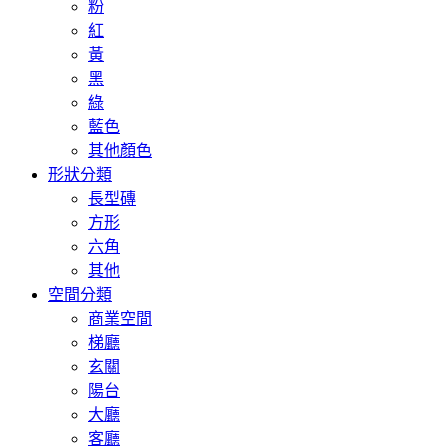
粉
紅
黃
黑
綠
藍色
其他顏色
形狀分類
長型磚
方形
六角
其他
空間分類
商業空間
梯廳
玄關
陽台
大廳
客廳