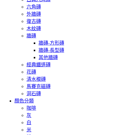
六角磚
外牆磚
復古磚
木紋磚
牆磚
牆磚-方形磚
牆磚-長型磚
其他牆磚
經典鐵道磚
花磚
清水模磚
馬賽克磁磚
洞石磚
顏色分類
咖啡
灰
白
米