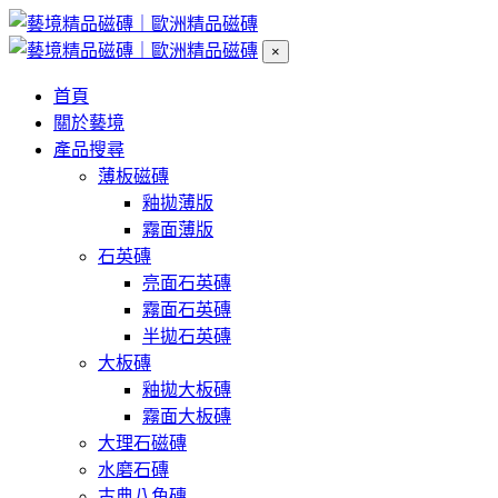
×
首頁
關於藝境
產品搜尋
薄板磁磚
釉拋薄版
霧面薄版
石英磚
亮面石英磚
霧面石英磚
半拋石英磚
大板磚
釉拋大板磚
霧面大板磚
大理石磁磚
水磨石磚
古典八角磚