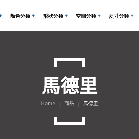
顏色分類
形狀分類
空間分類
尺寸分類
長型磚
啡
商業空間
方形
梯廳
六角
10x10cm
馬德里
玄關
其他
15x15cm
陽台
20x20cm
Home
商品
馬德里
大廳
25x25cm
客廳
30x30cm
浴室