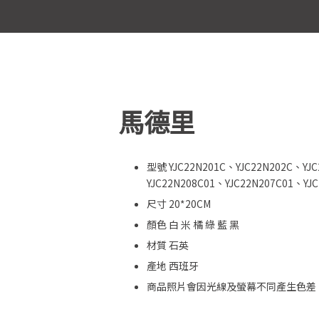
45x45cm
廚房
60x60cm
中島
80x80cm
色
電視牆
90x90cm
馬德里
他顏色
臥室
100x100cm
120x120cm
型號 YJC22N201C、YJC22N202C、YJC
YJC22N208C01、YJC22N207C01、YJC
5~7.5x30cm
尺寸 20*20CM
顏色 白 米 橘 綠 藍 黑
6.5x20cm
材質 石英
7.5x15cm
產地 西班牙
商品照片會因光線及螢幕不同產生色差
10x20cm