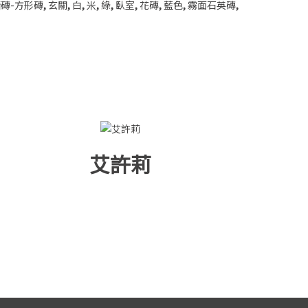
磚-方形磚
,
玄關
,
白
,
米
,
綠
,
臥室
,
花磚
,
藍色
,
霧面石英磚
,
艾許莉