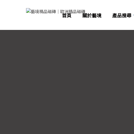
首頁
關於藝境
產品搜尋
咖
釉拋薄版
薄板磁磚
灰
霧面薄版
亮面石英磚
石英磚
白
霧面石英磚
釉拋大板磚
大板磚
米
半拋石英磚
霧面大板磚
大理石磁磚
粉
水磨石磚
紅
古典八角磚
黃