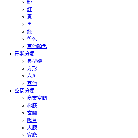
粉
紅
黃
黑
綠
藍色
其他顏色
形狀分類
長型磚
方形
六角
其他
空間分類
商業空間
梯廳
玄關
陽台
大廳
客廳