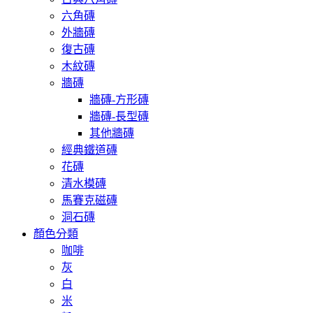
六角磚
外牆磚
復古磚
木紋磚
牆磚
牆磚-方形磚
牆磚-長型磚
其他牆磚
經典鐵道磚
花磚
清水模磚
馬賽克磁磚
洞石磚
顏色分類
咖啡
灰
白
米