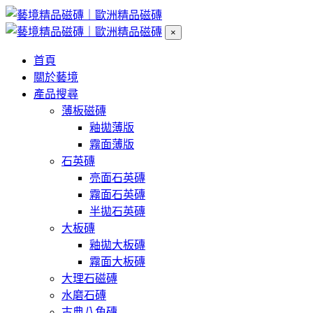
×
首頁
關於藝境
產品搜尋
薄板磁磚
釉拋薄版
霧面薄版
石英磚
亮面石英磚
霧面石英磚
半拋石英磚
大板磚
釉拋大板磚
霧面大板磚
大理石磁磚
水磨石磚
古典八角磚