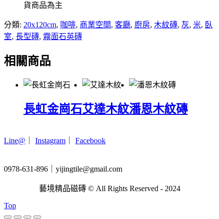
貨商品為主
分類:
20x120cm
,
咖啡
,
商業空間
,
客廳
,
廚房
,
木紋磚
,
灰
,
米
,
臥
室
,
長型磚
,
霧面石英磚
相關商品
長虹金崗石
艾達木紋
潘恩木紋磚
Line@
｜
Instagram
｜
Facebook
0978-631-896｜yijingtile@gmail.com
藝境精品磁磚 © All Rights Reserved - 2024
Top