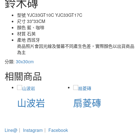
鈴木磚
型號 YJC33GT10C YJC33GT17C
尺寸 33*33CM
顏色 藍、咖啡
材質 石英
產地 西班牙
商品照片會因光線及螢幕不同產生色差，實際顏色以出貨商品
為主
分類:
30x30cm
相關商品
山波岩
扇菱磚
Line@
｜
Instagram
｜
Facebook