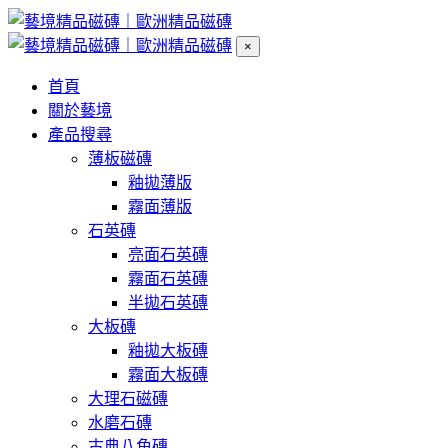
×
首頁
關於藝境
產品搜尋
薄板磁磚
釉拋薄版
霧面薄版
石英磚
亮面石英磚
霧面石英磚
半拋石英磚
大板磚
釉拋大板磚
霧面大板磚
大理石磁磚
水磨石磚
古典八角磚