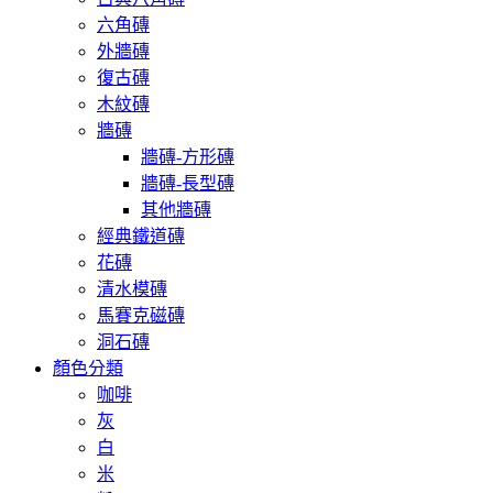
六角磚
外牆磚
復古磚
木紋磚
牆磚
牆磚-方形磚
牆磚-長型磚
其他牆磚
經典鐵道磚
花磚
清水模磚
馬賽克磁磚
洞石磚
顏色分類
咖啡
灰
白
米