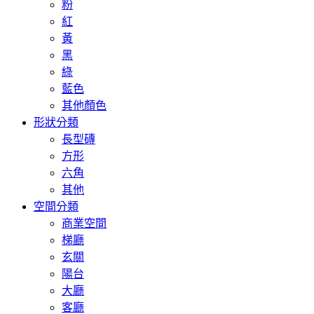
粉
紅
黃
黑
綠
藍色
其他顏色
形狀分類
長型磚
方形
六角
其他
空間分類
商業空間
梯廳
玄關
陽台
大廳
客廳