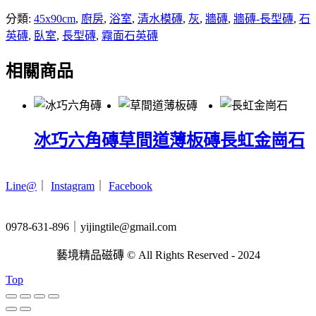
分類:
45x90cm
,
廚房
,
浴室
,
清水模磚
,
灰
,
牆磚
,
牆磚-長型磚
,
石
英磚
,
臥室
,
長型磚
,
霧面石英磚
相關商品
冰巧六角磚
草間道薄板磚
長虹金崗石
Line@
｜
Instagram
｜
Facebook
0978-631-896｜yijingtile@gmail.com
藝境精品磁磚 © All Rights Reserved - 2024
Top