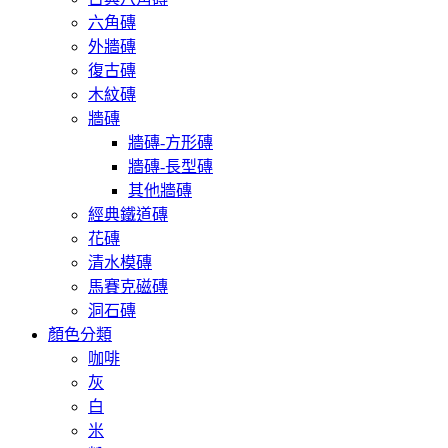
六角磚
外牆磚
復古磚
木紋磚
牆磚
牆磚-方形磚
牆磚-長型磚
其他牆磚
經典鐵道磚
花磚
清水模磚
馬賽克磁磚
洞石磚
顏色分類
咖啡
灰
白
米