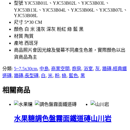
型號 YJC53B01L、YJC53B02L、YJC53B03L、
YJC53B13L、YJC53B04L、YJC53B06L、YJC53B07L、
YJC53B08L
尺寸 5*30 CM
顏色 白 米 淺灰 深灰 粉紅 綠 藍 黑
材質 陶質
產地 西班牙
商品照片會因光線及螢幕不同產生色差，實際顏色以出
貨商品為主
分類:
5~7.5x30cm
,
中島
,
商業空間
,
廚房
,
浴室
,
灰
,
牆磚-經典鐵
道磚
,
牆磚-長型磚
,
白
,
米
,
粉
,
綠
,
藍色
,
黑
相關商品
水果糖
調色盤霧面鐵道磚
山川岩