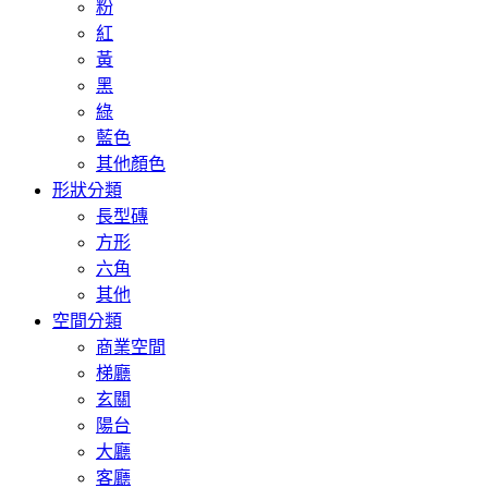
粉
紅
黃
黑
綠
藍色
其他顏色
形狀分類
長型磚
方形
六角
其他
空間分類
商業空間
梯廳
玄關
陽台
大廳
客廳