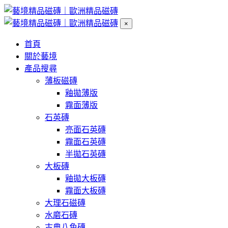
×
首頁
關於藝境
產品搜尋
薄板磁磚
釉拋薄版
霧面薄版
石英磚
亮面石英磚
霧面石英磚
半拋石英磚
大板磚
釉拋大板磚
霧面大板磚
大理石磁磚
水磨石磚
古典八角磚