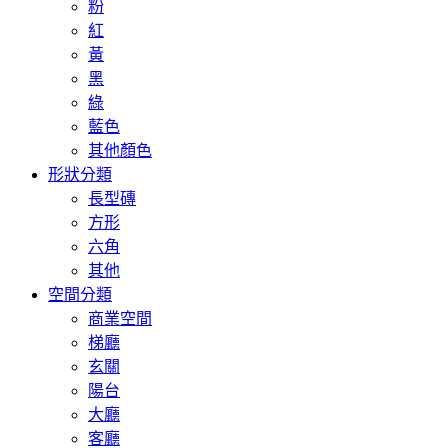
粉
紅
黃
黑
綠
藍色
其他顏色
形狀分類
長型磚
方形
六角
其他
空間分類
商業空間
梯廳
玄關
陽台
大廳
客廳