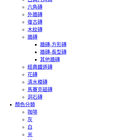
六角磚
外牆磚
復古磚
木紋磚
牆磚
牆磚-方形磚
牆磚-長型磚
其他牆磚
經典鐵道磚
花磚
清水模磚
馬賽克磁磚
洞石磚
顏色分類
咖啡
灰
白
米