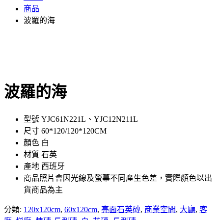
商品
波羅的海
波羅的海
型號 YJC61N221L、YJC12N211L
尺寸 60*120/120*120CM
顏色 白
材質 石英
產地 西班牙
商品照片會因光線及螢幕不同產生色差，實際顏色以出
貨商品為主
分類:
120x120cm
,
60x120cm
,
亮面石英磚
,
商業空間
,
大廳
,
客