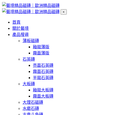
×
首頁
關於藝境
產品搜尋
薄板磁磚
釉拋薄版
霧面薄版
石英磚
亮面石英磚
霧面石英磚
半拋石英磚
大板磚
釉拋大板磚
霧面大板磚
大理石磁磚
水磨石磚
古典八角磚