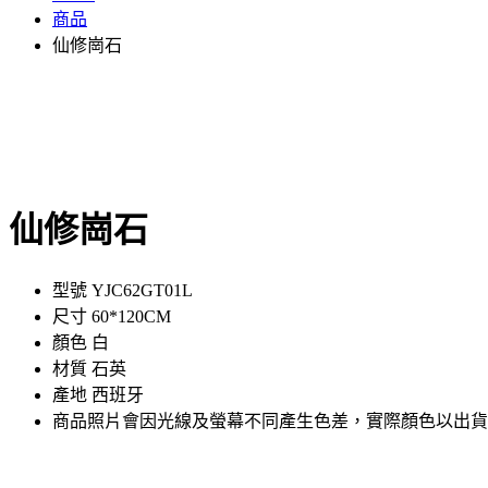
商品
仙修崗石
仙修崗石
型號 YJC62GT01L
尺寸 60*120CM
顏色 白
材質 石英
產地 西班牙
商品照片會因光線及螢幕不同產生色差，實際顏色以出貨