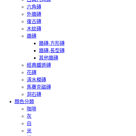
六角磚
外牆磚
復古磚
木紋磚
牆磚
牆磚-方形磚
牆磚-長型磚
其他牆磚
經典鐵道磚
花磚
清水模磚
馬賽克磁磚
洞石磚
顏色分類
咖啡
灰
白
米