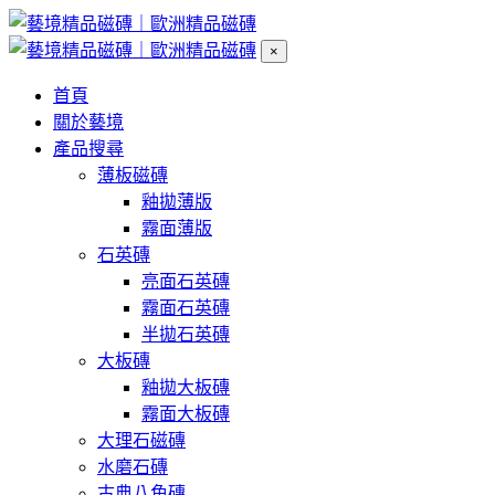
×
首頁
關於藝境
產品搜尋
薄板磁磚
釉拋薄版
霧面薄版
石英磚
亮面石英磚
霧面石英磚
半拋石英磚
大板磚
釉拋大板磚
霧面大板磚
大理石磁磚
水磨石磚
古典八角磚