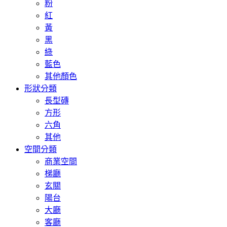
粉
紅
黃
黑
綠
藍色
其他顏色
形狀分類
長型磚
方形
六角
其他
空間分類
商業空間
梯廳
玄關
陽台
大廳
客廳