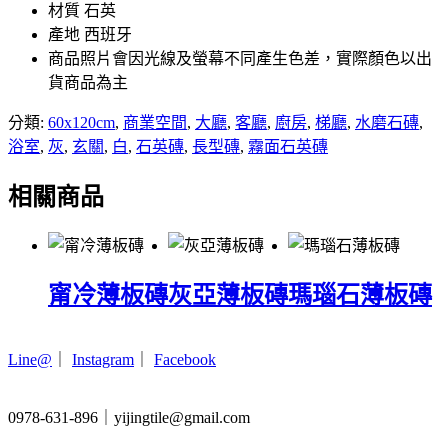
材質 石英
產地 西班牙
商品照片會因光線及螢幕不同產生色差，實際顏色以出
貨商品為主
分類:
60x120cm
,
商業空間
,
大廳
,
客廳
,
廚房
,
梯廳
,
水磨石磚
,
浴室
,
灰
,
玄關
,
白
,
石英磚
,
長型磚
,
霧面石英磚
相關商品
甯冷薄板磚
灰亞薄板磚
瑪瑙石薄板磚
Line@
｜
Instagram
｜
Facebook
0978-631-896｜yijingtile@gmail.com