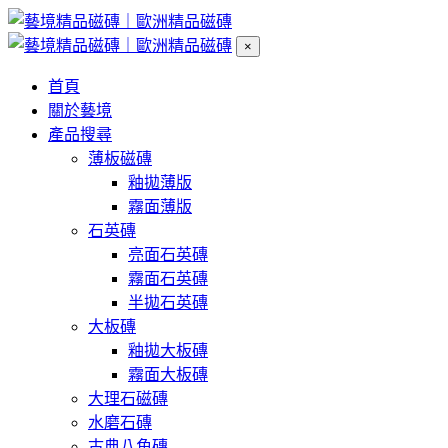
×
首頁
關於藝境
產品搜尋
薄板磁磚
釉拋薄版
霧面薄版
石英磚
亮面石英磚
霧面石英磚
半拋石英磚
大板磚
釉拋大板磚
霧面大板磚
大理石磁磚
水磨石磚
古典八角磚