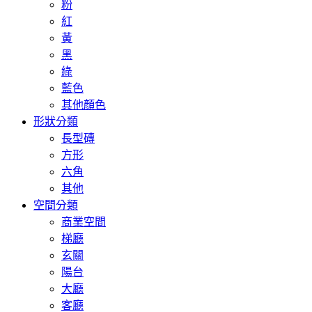
粉
紅
黃
黑
綠
藍色
其他顏色
形狀分類
長型磚
方形
六角
其他
空間分類
商業空間
梯廳
玄關
陽台
大廳
客廳