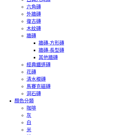
六角磚
外牆磚
復古磚
木紋磚
牆磚
牆磚-方形磚
牆磚-長型磚
其他牆磚
經典鐵道磚
花磚
清水模磚
馬賽克磁磚
洞石磚
顏色分類
咖啡
灰
白
米