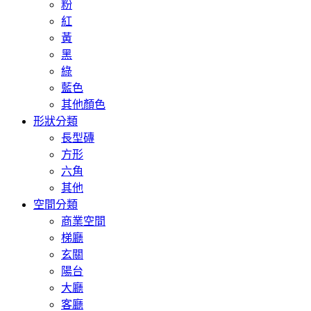
粉
紅
黃
黑
綠
藍色
其他顏色
形狀分類
長型磚
方形
六角
其他
空間分類
商業空間
梯廳
玄關
陽台
大廳
客廳