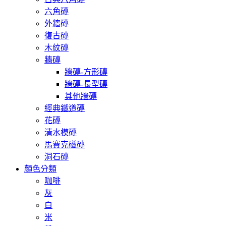
六角磚
外牆磚
復古磚
木紋磚
牆磚
牆磚-方形磚
牆磚-長型磚
其他牆磚
經典鐵道磚
花磚
清水模磚
馬賽克磁磚
洞石磚
顏色分類
咖啡
灰
白
米