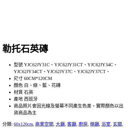
勒托石英磚
型號 YJC62JY31C、YJC62JY31CT、YJC62JY34C、
YJC62JY34CT、YJC62JY37C、YJC62JY37CT、
尺寸 60CM*120CM
顏色 白、綠、藍、花磚
材質 石英
產地 西班牙
商品照片會因光線及螢幕不同產生色差，實際顏色以出
貨商品為主
分類:
60x120cm
,
商業空間
,
大廳
,
客廳
,
廚房
,
梯廳
,
浴室
,
玄關
,