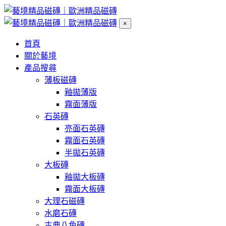
×
首頁
關於藝境
產品搜尋
薄板磁磚
釉拋薄版
霧面薄版
石英磚
亮面石英磚
霧面石英磚
半拋石英磚
大板磚
釉拋大板磚
霧面大板磚
大理石磁磚
水磨石磚
古典八角磚