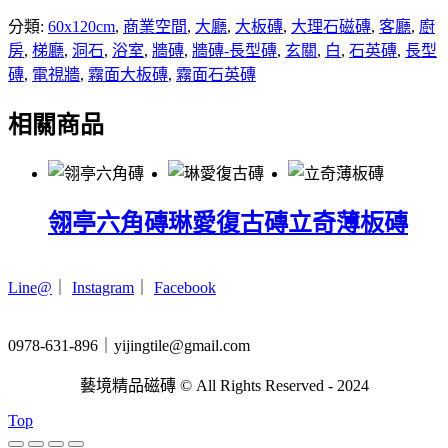
分類:
60x120cm
,
商業空間
,
大廳
,
大板磚
,
大理石磁磚
,
客廳
,
廚
房
,
梯廳
,
洞石
,
浴室
,
牆磚
,
牆磚-長型磚
,
玄關
,
白
,
石英磚
,
長型
磚
,
電視牆
,
霧面大板磚
,
霧面石英磚
相關商品
翎亭六角磚
琳愛復古磚
立奇薄板磚
Line@
｜
Instagram
｜
Facebook
0978-631-896｜yijingtile@gmail.com
藝境精品磁磚 © All Rights Reserved - 2024
Top