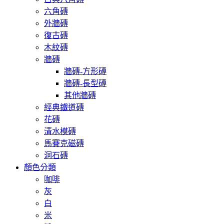
六角磚
外牆磚
復古磚
木紋磚
牆磚
牆磚-方形磚
牆磚-長型磚
其他牆磚
經典鐵道磚
花磚
清水模磚
馬賽克磁磚
洞石磚
顏色分類
咖啡
灰
白
米