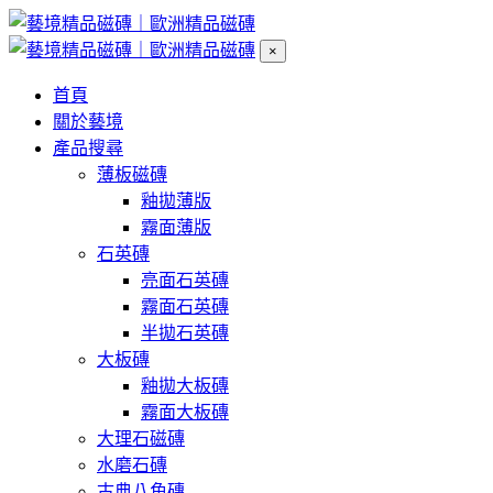
×
首頁
關於藝境
產品搜尋
薄板磁磚
釉拋薄版
霧面薄版
石英磚
亮面石英磚
霧面石英磚
半拋石英磚
大板磚
釉拋大板磚
霧面大板磚
大理石磁磚
水磨石磚
古典八角磚