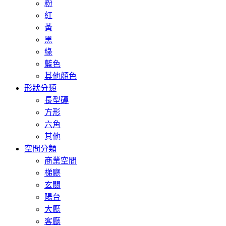
粉
紅
黃
黑
綠
藍色
其他顏色
形狀分類
長型磚
方形
六角
其他
空間分類
商業空間
梯廳
玄關
陽台
大廳
客廳