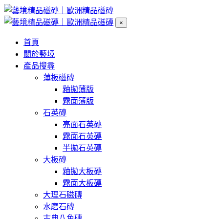
×
首頁
關於藝境
產品搜尋
薄板磁磚
釉拋薄版
霧面薄版
石英磚
亮面石英磚
霧面石英磚
半拋石英磚
大板磚
釉拋大板磚
霧面大板磚
大理石磁磚
水磨石磚
古典八角磚