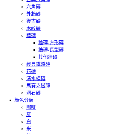
六角磚
外牆磚
復古磚
木紋磚
牆磚
牆磚-方形磚
牆磚-長型磚
其他牆磚
經典鐵道磚
花磚
清水模磚
馬賽克磁磚
洞石磚
顏色分類
咖啡
灰
白
米