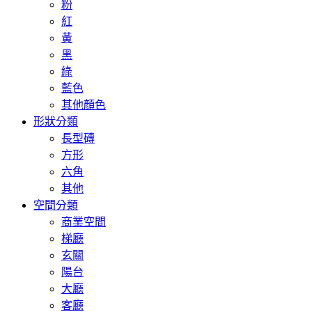
粉
紅
黃
黑
綠
藍色
其他顏色
形狀分類
長型磚
方形
六角
其他
空間分類
商業空間
梯廳
玄關
陽台
大廳
客廳