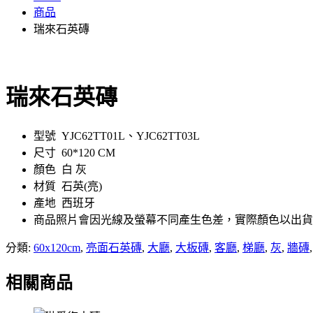
商品
瑞來石英磚
瑞來石英磚
型號 YJC62TT01L、YJC62TT03L
尺寸 60*120 CM
顏色 白 灰
材質 石英(亮)
產地 西班牙
商品照片會因光線及螢幕不同產生色差，實際顏色以出貨
分類:
60x120cm
,
亮面石英磚
,
大廳
,
大板磚
,
客廳
,
梯廳
,
灰
,
牆磚
相關商品