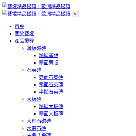
×
首頁
關於藝境
產品搜尋
薄板磁磚
釉拋薄版
霧面薄版
石英磚
亮面石英磚
霧面石英磚
半拋石英磚
大板磚
釉拋大板磚
霧面大板磚
大理石磁磚
水磨石磚
古典八角磚