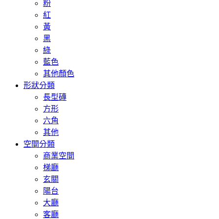
粉
紅
黃
黑
綠
藍色
其他顏色
形狀分類
長型磚
方形
六角
其他
空間分類
商業空間
梯廳
玄關
陽台
大廳
客廳