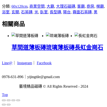
分類:
60x120cm
,
商業空間
,
大廳
,
大理石磁磚
,
客廳
,
廚房
,
梯廳
,
浴室
,
玄關
,
石英磚
,
米
,
臥室
,
長型磚
,
陽台
,
霧面石英磚
,
黑
相關商品
草間道薄板磚
琉璃薄板磚
長虹金崗石
Line@
｜
Instagram
｜
Facebook
0978-631-896｜yijingtile@gmail.com
藝境精品磁磚 © All Rights Reserved - 2024
Top