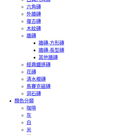
六角磚
外牆磚
復古磚
木紋磚
牆磚
牆磚-方形磚
牆磚-長型磚
其他牆磚
經典鐵道磚
花磚
清水模磚
馬賽克磁磚
洞石磚
顏色分類
咖啡
灰
白
米