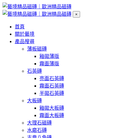
×
首頁
關於藝境
產品搜尋
薄板磁磚
釉拋薄版
霧面薄版
石英磚
亮面石英磚
霧面石英磚
半拋石英磚
大板磚
釉拋大板磚
霧面大板磚
大理石磁磚
水磨石磚
古典八角磚