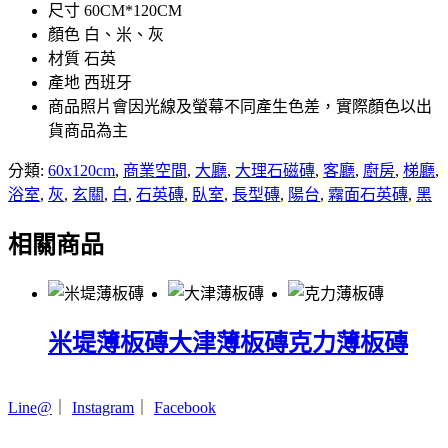
尺寸 60CM*120CM
顏色 白、米、灰
材質 石英
產地 西班牙
商品照片會因光線及螢幕不同產生色差，實際顏色以出
貨商品為主
分類:
60x120cm
,
商業空間
,
大廳
,
大理石磁磚
,
客廳
,
廚房
,
梯廳
,
浴室
,
灰
,
玄關
,
白
,
石英磚
,
臥室
,
長型磚
,
陽台
,
霧面石英磚
,
黑
相關商品
米堤薄板磚
大津薄板磚
克力薄板磚
Line@
｜
Instagram
｜
Facebook