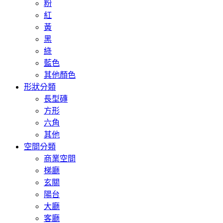
粉
紅
黃
黑
綠
藍色
其他顏色
形狀分類
長型磚
方形
六角
其他
空間分類
商業空間
梯廳
玄關
陽台
大廳
客廳