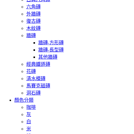
六角磚
外牆磚
復古磚
木紋磚
牆磚
牆磚-方形磚
牆磚-長型磚
其他牆磚
經典鐵道磚
花磚
清水模磚
馬賽克磁磚
洞石磚
顏色分類
咖啡
灰
白
米