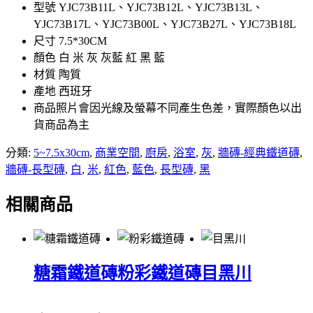
型號 YJC73B11L、YJC73B12L、YJC73B13L、
YJC73B17L、YJC73B00L、YJC73B27L、YJC73B18L
尺寸 7.5*30CM
顏色 白 米 灰 灰藍 紅 黑 藍
材質 陶質
產地 西班牙
商品照片會因光線及螢幕不同產生色差，實際顏色以出
貨商品為主
分類:
5~7.5x30cm
,
商業空間
,
廚房
,
浴室
,
灰
,
牆磚-經典鐵道磚
,
牆磚-長型磚
,
白
,
米
,
紅色
,
藍色
,
長型磚
,
黑
相關商品
糖霜鐵道磚
粉彩鐵道磚
目黑川