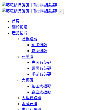
×
首頁
關於藝境
產品搜尋
薄板磁磚
釉拋薄版
霧面薄版
石英磚
亮面石英磚
霧面石英磚
半拋石英磚
大板磚
釉拋大板磚
霧面大板磚
大理石磁磚
水磨石磚
古典八角磚