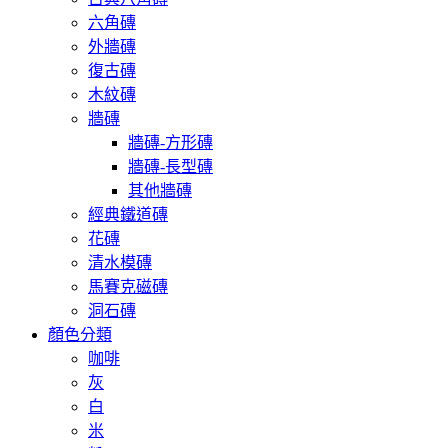
六角磚
外牆磚
復古磚
木紋磚
牆磚
牆磚-方形磚
牆磚-長型磚
其他牆磚
經典鐵道磚
花磚
清水模磚
馬賽克磁磚
洞石磚
顏色分類
咖啡
灰
白
米