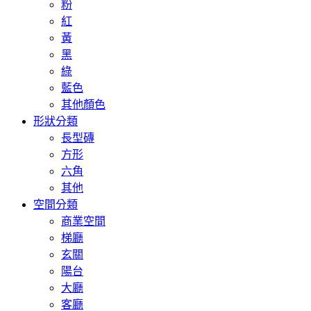
粉
紅
黃
黑
綠
藍色
其他顏色
形狀分類
長型磚
方形
六角
其他
空間分類
商業空間
梯廳
玄關
陽台
大廳
客廳