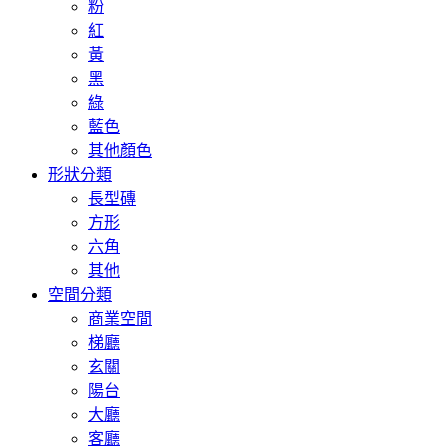
粉
紅
黃
黑
綠
藍色
其他顏色
形狀分類
長型磚
方形
六角
其他
空間分類
商業空間
梯廳
玄關
陽台
大廳
客廳