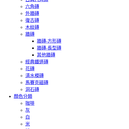
六角磚
外牆磚
復古磚
木紋磚
牆磚
牆磚-方形磚
牆磚-長型磚
其他牆磚
經典鐵道磚
花磚
清水模磚
馬賽克磁磚
洞石磚
顏色分類
咖啡
灰
白
米