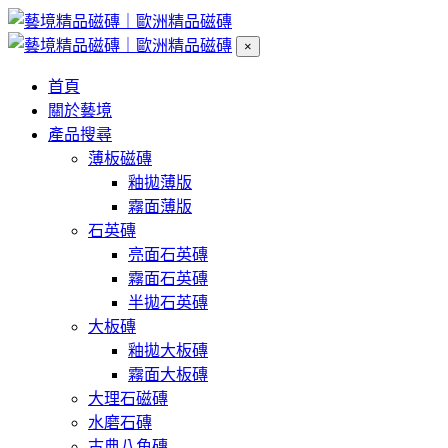
×
首頁
關於藝境
產品搜尋
薄板磁磚
釉拋薄版
霧面薄版
石英磚
亮面石英磚
霧面石英磚
半拋石英磚
大板磚
釉拋大板磚
霧面大板磚
大理石磁磚
水磨石磚
古典八角磚