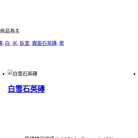
商品為主
磚
,
白
,
米
,
臥室
,
霧面石英磚
,
黑
白雪石英磚