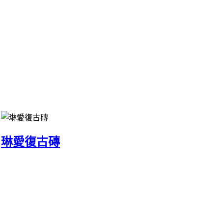
琳愛復古磚