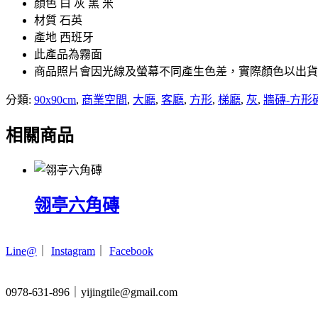
顏色 白 灰 黑 米
材質 石英
產地 西班牙
此產品為霧面
商品照片會因光線及螢幕不同產生色差，實際顏色以出貨
分類:
90x90cm
,
商業空間
,
大廳
,
客廳
,
方形
,
梯廳
,
灰
,
牆磚-方形
相關商品
翎亭六角磚
Line@
｜
Instagram
｜
Facebook
0978-631-896｜yijingtile@gmail.com