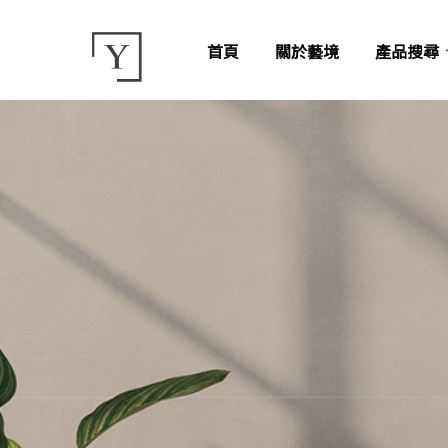
首頁
關於藝境
產品搜尋
咖
釉拋薄版
薄板磁磚
灰
霧面薄版
亮面石英磚
石英磚
白
霧面石英磚
釉拋大板磚
大板磚
米
半拋石英磚
霧面大板磚
大理石磁磚
粉
水磨石磚
紅
古典八角磚
黃