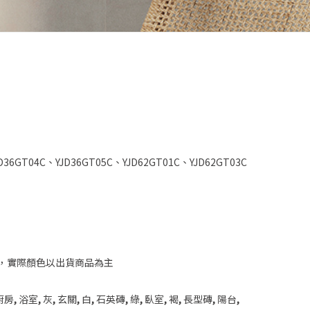
D36GT04C、YJD36GT05C、YJD62GT01C、YJD62GT03C
，實際顏色以出貨商品為主
廚房
,
浴室
,
灰
,
玄關
,
白
,
石英磚
,
綠
,
臥室
,
褐
,
長型磚
,
陽台
,