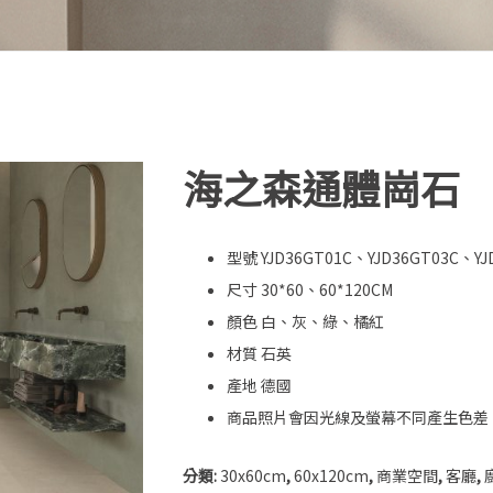
45x45cm
廚房
60x60cm
中島
80x80cm
色
電視牆
90x90cm
海之森通體崗石
他顏色
臥室
100x100cm
120x120cm
型號 YJD36GT01C、YJD36GT03C、YJ
尺寸 30*60、60*120CM
5~7.5x30cm
顏色 白、灰、綠、橘紅
6.5x20cm
材質 石英
產地 德國
7.5x15cm
商品照片會因光線及螢幕不同產生色差
10x20cm
分類:
30x60cm
,
60x120cm
,
商業空間
,
客廳
,