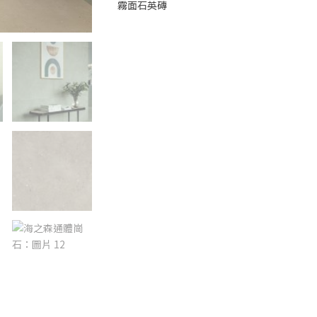
10x30cm
霧面石英磚
20x120cm
15x90cm
30x60cm
30x120cm
30x150cm
45x90cm
60x120cm
75x150cm
120x260cm