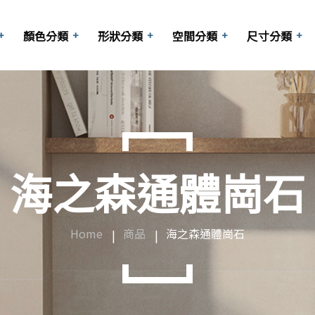
顏色分類
形狀分類
空間分類
尺寸分類
長型磚
啡
商業空間
方形
梯廳
六角
10x10cm
海之森通體崗石
玄關
其他
15x15cm
陽台
20x20cm
Home
商品
海之森通體崗石
大廳
25x25cm
客廳
30x30cm
浴室