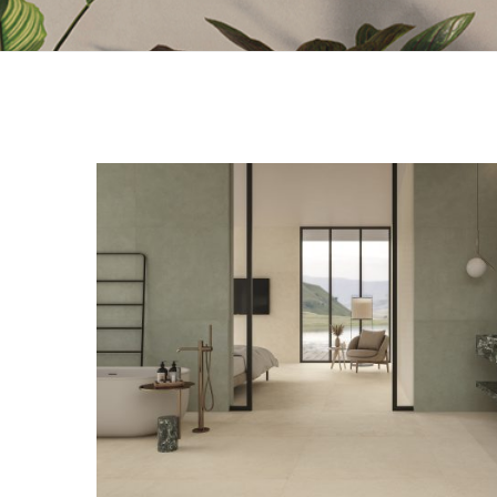
六角磚
黑
外牆磚
綠
復古磚
藍
木紋磚
其
牆磚-方形磚
牆磚
牆磚-長型磚
經典鐵道磚
其他牆磚
花磚
清水模磚
馬賽克磁磚
洞石磚