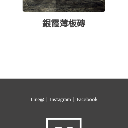
銀霞薄板磚
Line@
｜
Instagram
｜
Facebook