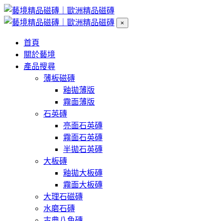
×
首頁
關於藝境
產品搜尋
薄板磁磚
釉拋薄版
霧面薄版
石英磚
亮面石英磚
霧面石英磚
半拋石英磚
大板磚
釉拋大板磚
霧面大板磚
大理石磁磚
水磨石磚
古典八角磚