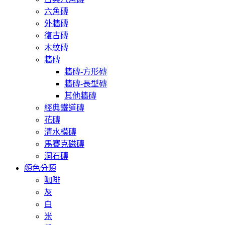
六角磚
外牆磚
復古磚
木紋磚
牆磚
牆磚-方形磚
牆磚-長型磚
其他牆磚
經典鐵道磚
花磚
清水模磚
馬賽克磁磚
洞石磚
顏色分類
咖啡
灰
白
米