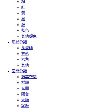
粉
紅
黃
黑
綠
藍色
其他顏色
形狀分類
長型磚
方形
六角
其他
空間分類
商業空間
梯廳
玄關
陽台
大廳
客廳