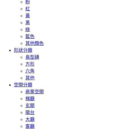
粉
紅
黃
黑
綠
藍色
其他顏色
形狀分類
長型磚
方形
六角
其他
空間分類
商業空間
梯廳
玄關
陽台
大廳
客廳