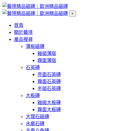
×
首頁
關於藝境
產品搜尋
薄板磁磚
釉拋薄版
霧面薄版
石英磚
亮面石英磚
霧面石英磚
半拋石英磚
大板磚
釉拋大板磚
霧面大板磚
大理石磁磚
水磨石磚
古典八角磚