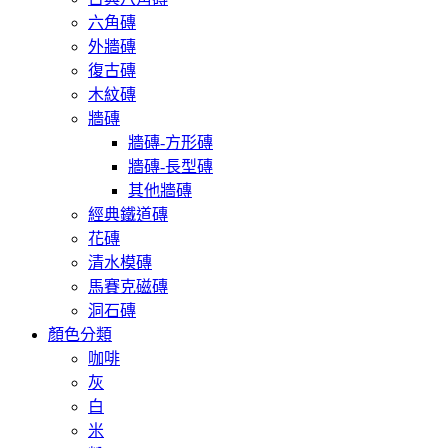
六角磚
外牆磚
復古磚
木紋磚
牆磚
牆磚-方形磚
牆磚-長型磚
其他牆磚
經典鐵道磚
花磚
清水模磚
馬賽克磁磚
洞石磚
顏色分類
咖啡
灰
白
米