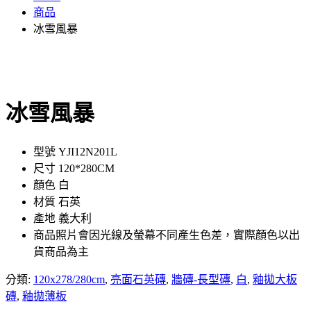
商品
冰雪風暴
冰雪風暴
型號 YJI12N201L
尺寸 120*280CM
顏色 白
材質 石英
產地 義大利
商品照片會因光線及螢幕不同產生色差，實際顏色以出
貨商品為主
分類:
120x278/280cm
,
亮面石英磚
,
牆磚-長型磚
,
白
,
釉拋大板
磚
,
釉拋薄板