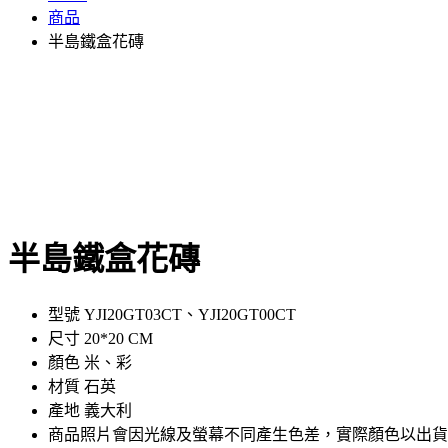
商品
半島鐵盒花磚
半島鐵盒花磚
型號 YJI20GT03CT、YJI20GT00CT
尺寸 20*20 CM
顏色 米、彩
材質 石英
產地 義大利
商品照片會因光線及螢幕不同產生色差，實際顏色以出貨