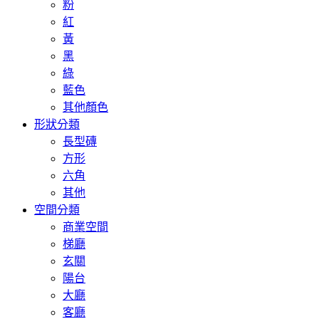
粉
紅
黃
黑
綠
藍色
其他顏色
形狀分類
長型磚
方形
六角
其他
空間分類
商業空間
梯廳
玄關
陽台
大廳
客廳