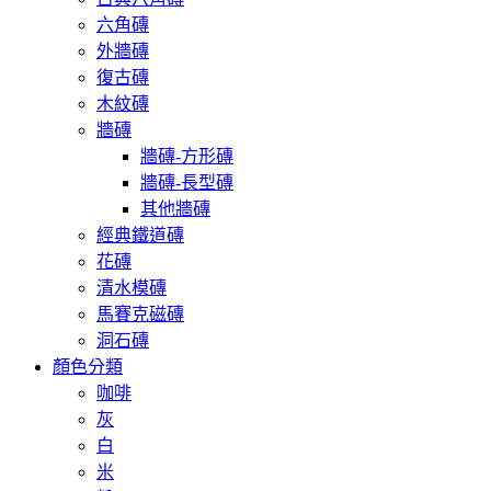
六角磚
外牆磚
復古磚
木紋磚
牆磚
牆磚-方形磚
牆磚-長型磚
其他牆磚
經典鐵道磚
花磚
清水模磚
馬賽克磁磚
洞石磚
顏色分類
咖啡
灰
白
米