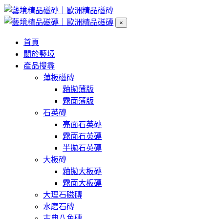
×
首頁
關於藝境
產品搜尋
薄板磁磚
釉拋薄版
霧面薄版
石英磚
亮面石英磚
霧面石英磚
半拋石英磚
大板磚
釉拋大板磚
霧面大板磚
大理石磁磚
水磨石磚
古典八角磚