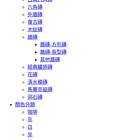
六角磚
外牆磚
復古磚
木紋磚
牆磚
牆磚-方形磚
牆磚-長型磚
其他牆磚
經典鐵道磚
花磚
清水模磚
馬賽克磁磚
洞石磚
顏色分類
咖啡
灰
白
米