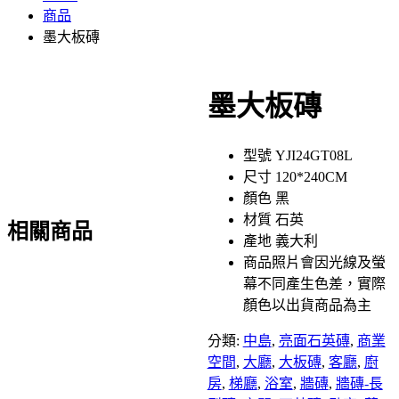
商品
墨大板磚
墨大板磚
型號 YJI24GT08L
尺寸 120*240CM
顏色 黑
材質 石英
相關商品
產地 義大利
商品照片會因光線及螢
幕不同產生色差，實際
顏色以出貨商品為主
分類:
中島
,
亮面石英磚
,
商業
空間
,
大廳
,
大板磚
,
客廳
,
廚
房
,
梯廳
,
浴室
,
牆磚
,
牆磚-長