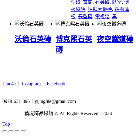
型磚
,
玄關
,
石英磚
,
臥室
,
薄
板磁磚
,
釉拋大板磚
,
釉拋薄
板
,
長型磚
,
電視牆
,
黑
沃倫石英磚
博克熙石英
夜空鐵道磚
磚
Line@
｜
Instagram
｜
Facebook
0978-631-896｜yijingtile@gmail.com
藝境精品磁磚 © All Rights Reserved - 2024
Top