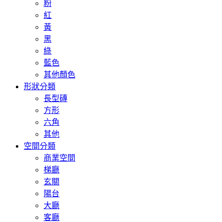
粉
紅
黃
黑
綠
藍色
其他顏色
形狀分類
長型磚
方形
六角
其他
空間分類
商業空間
梯廳
玄關
陽台
大廳
客廳