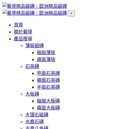
×
首頁
關於藝境
產品搜尋
薄板磁磚
釉拋薄版
霧面薄版
石英磚
亮面石英磚
霧面石英磚
半拋石英磚
大板磚
釉拋大板磚
霧面大板磚
大理石磁磚
水磨石磚
古典八角磚