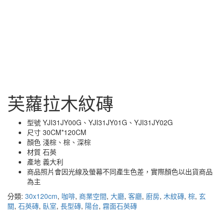
芙蘿拉木紋磚
型號 YJI31JY00G、YJI31JY01G、YJI31JY02G
尺寸 30CM*120CM
顏色 淺棕、棕、深棕
材質 石英
產地 義大利
商品照片會因光線及螢幕不同產生色差，實際顏色以出貨商品
為主
分類:
30x120cm
,
咖啡
,
商業空間
,
大廳
,
客廳
,
廚房
,
木紋磚
,
棕
,
玄
關
,
石英磚
,
臥室
,
長型磚
,
陽台
,
霧面石英磚