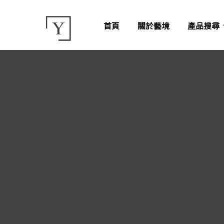
首頁
關於藝境
產品搜尋
咖
釉拋薄版
薄板磁磚
灰
霧面薄版
亮面石英磚
石英磚
白
霧面石英磚
釉拋大板磚
大板磚
米
半拋石英磚
霧面大板磚
大理石磁磚
粉
水磨石磚
紅
古典八角磚
黃