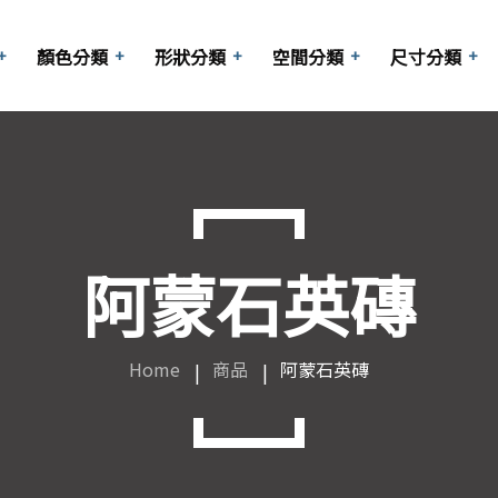
顏色分類
形狀分類
空間分類
尺寸分類
長型磚
啡
商業空間
方形
梯廳
六角
10x10cm
阿蒙石英磚
玄關
其他
15x15cm
陽台
20x20cm
Home
商品
阿蒙石英磚
大廳
25x25cm
客廳
30x30cm
浴室