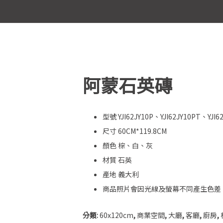
45x45cm
廚房
60x60cm
中島
80x80cm
色
電視牆
90x90cm
阿蒙石英磚
他顏色
臥室
100x100cm
120x120cm
型號 YJI62JY10P、YJI62JY10PT、YJI6
尺寸 60CM*119.8CM
5~7.5x30cm
顏色 棕、白、灰
6.5x20cm
材質 石英
產地 義大利
7.5x15cm
商品照片會因光線及螢幕不同產生色差
10x20cm
分類:
60x120cm
,
商業空間
,
大廳
,
客廳
,
廚房
,