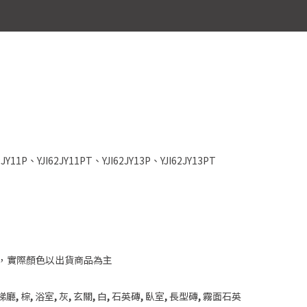
2JY11P、YJI62JY11PT、YJI62JY13P、YJI62JY13PT
，實際顏色以出貨商品為主
梯廳
,
棕
,
浴室
,
灰
,
玄關
,
白
,
石英磚
,
臥室
,
長型磚
,
霧面石英