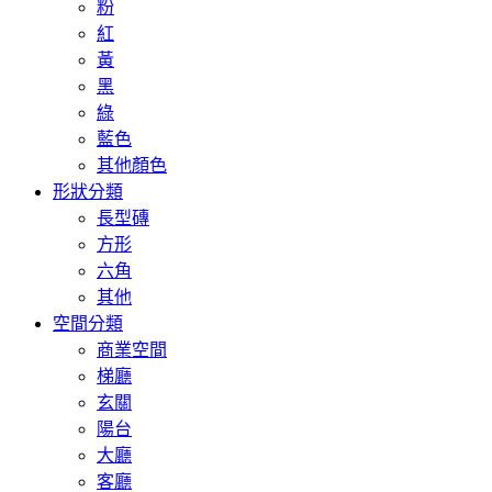
粉
紅
黃
黑
綠
藍色
其他顏色
形狀分類
長型磚
方形
六角
其他
空間分類
商業空間
梯廳
玄關
陽台
大廳
客廳