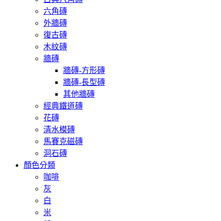
六角磚
外牆磚
復古磚
木紋磚
牆磚
牆磚-方形磚
牆磚-長型磚
其他牆磚
經典鐵道磚
花磚
清水模磚
馬賽克磁磚
洞石磚
顏色分類
咖啡
灰
白
米