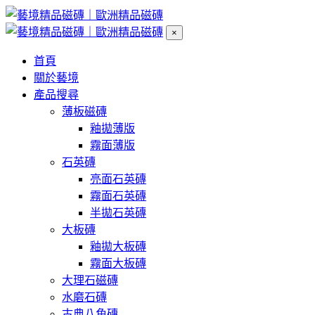
×
首頁
關於藝境
產品搜尋
薄板磁磚
釉拋薄版
霧面薄版
石英磚
亮面石英磚
霧面石英磚
半拋石英磚
大板磚
釉拋大板磚
霧面大板磚
大理石磁磚
水磨石磚
古典八角磚