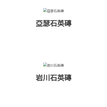
亞瑟石英磚
岩川石英磚