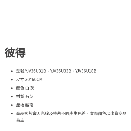
彼得
型號 YJV36U31B、YJV36U33B、YJV36U18B
尺寸 30*60CM
顏色 白 灰
材質 石英
產地 越南
商品照片會因光線及螢幕不同產生色差，實際顏色以出貨商品
為主