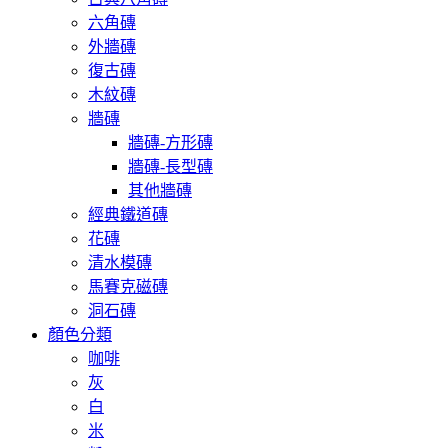
六角磚
外牆磚
復古磚
木紋磚
牆磚
牆磚-方形磚
牆磚-長型磚
其他牆磚
經典鐵道磚
花磚
清水模磚
馬賽克磁磚
洞石磚
顏色分類
咖啡
灰
白
米