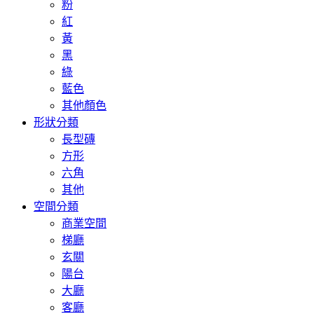
粉
紅
黃
黑
綠
藍色
其他顏色
形狀分類
長型磚
方形
六角
其他
空間分類
商業空間
梯廳
玄關
陽台
大廳
客廳