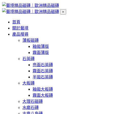
×
首頁
關於藝境
產品搜尋
薄板磁磚
釉拋薄版
霧面薄版
石英磚
亮面石英磚
霧面石英磚
半拋石英磚
大板磚
釉拋大板磚
霧面大板磚
大理石磁磚
水磨石磚
古典八角磚