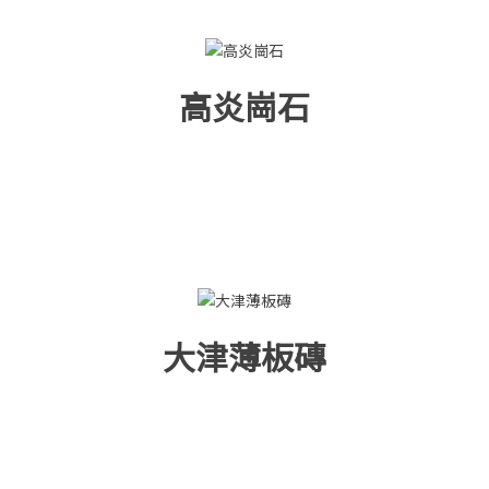
高炎崗石
大津薄板磚