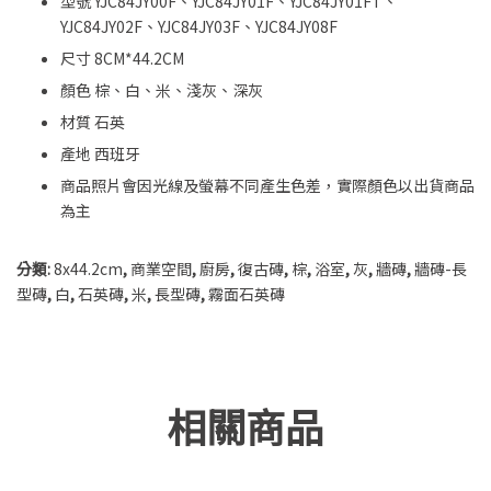
型號 YJC84JY00F、YJC84JY01F、YJC84JY01FT、
YJC84JY02F、YJC84JY03F、YJC84JY08F
尺寸 8CM*44.2CM
顏色 棕、白、米、淺灰、深灰
材質 石英
產地 西班牙
商品照片會因光線及螢幕不同產生色差，實際顏色以出貨商品
為主
分類:
8x44.2cm
,
商業空間
,
廚房
,
復古磚
,
棕
,
浴室
,
灰
,
牆磚
,
牆磚-長
型磚
,
白
,
石英磚
,
米
,
長型磚
,
霧面石英磚
相關商品