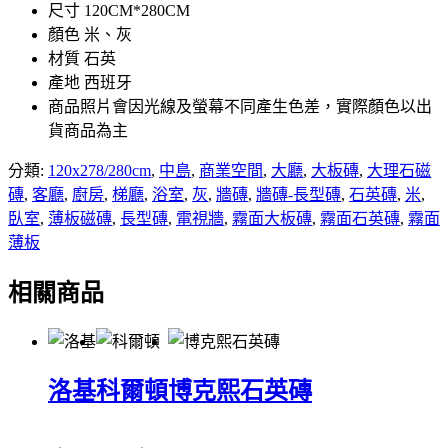
尺寸 120CM*280CM
顏色 米、灰
材質 石英
產地 西班牙
商品照片會因光線及螢幕不同產生色差，實際顏色以出
貨商品為主
分類:
120x278/280cm
,
中島
,
商業空間
,
大廳
,
大板磚
,
大理石磁
磚
,
客廳
,
廚房
,
梯廳
,
浴室
,
灰
,
牆磚
,
牆磚-長型磚
,
石英磚
,
米
,
臥室
,
薄板磁磚
,
長型磚
,
電視牆
,
霧面大板磚
,
霧面石英磚
,
霧面
薄板
相關商品
洛基
科爾頓
博克熙石英磚