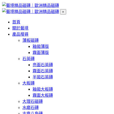
×
首頁
關於藝境
產品搜尋
薄板磁磚
釉拋薄版
霧面薄版
石英磚
亮面石英磚
霧面石英磚
半拋石英磚
大板磚
釉拋大板磚
霧面大板磚
大理石磁磚
水磨石磚
古典八角磚