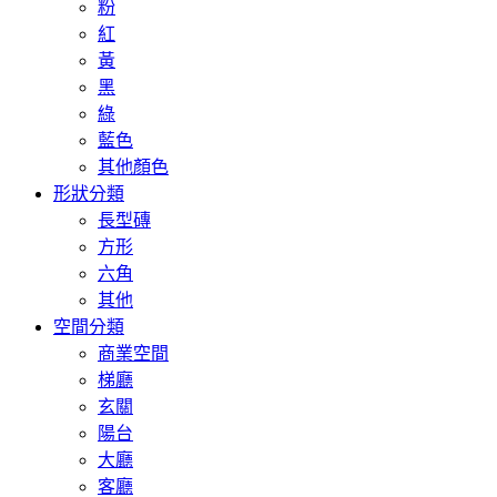
粉
紅
黃
黑
綠
藍色
其他顏色
形狀分類
長型磚
方形
六角
其他
空間分類
商業空間
梯廳
玄關
陽台
大廳
客廳