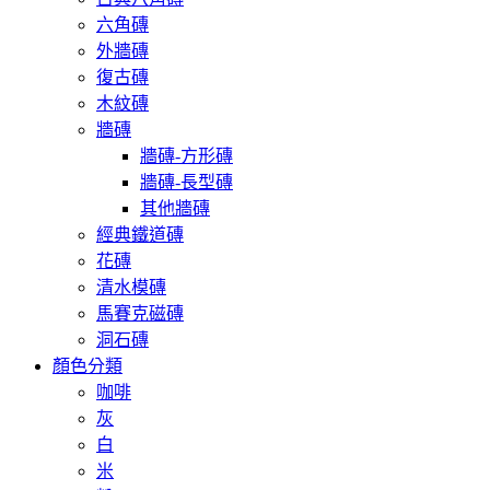
六角磚
外牆磚
復古磚
木紋磚
牆磚
牆磚-方形磚
牆磚-長型磚
其他牆磚
經典鐵道磚
花磚
清水模磚
馬賽克磁磚
洞石磚
顏色分類
咖啡
灰
白
米