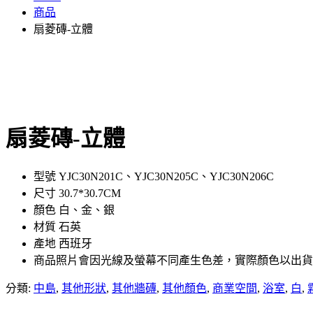
商品
扇菱磚-立體
扇菱磚-立體
型號 YJC30N201C、YJC30N205C、YJC30N206C
尺寸 30.7*30.7CM
顏色 白、金、銀
材質 石英
產地 西班牙
商品照片會因光線及螢幕不同產生色差，實際顏色以出貨
分類:
中島
,
其他形狀
,
其他牆磚
,
其他顏色
,
商業空間
,
浴室
,
白
,