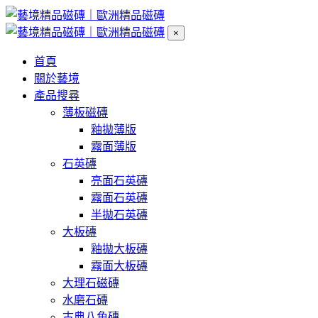
×
首頁
關於藝境
產品搜尋
薄板磁磚
釉拋薄版
霧面薄版
石英磚
亮面石英磚
霧面石英磚
半拋石英磚
大板磚
釉拋大板磚
霧面大板磚
大理石磁磚
水磨石磚
古典八角磚