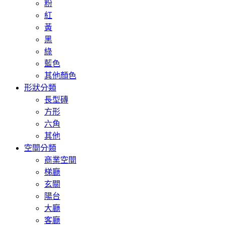
粉
紅
黃
黑
綠
藍色
其他顏色
形狀分類
長型磚
方形
六角
其他
空間分類
商業空間
梯廳
玄關
陽台
大廳
客廳