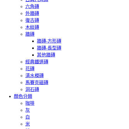
六角磚
外牆磚
復古磚
木紋磚
牆磚
牆磚-方形磚
牆磚-長型磚
其他牆磚
經典鐵道磚
花磚
清水模磚
馬賽克磁磚
洞石磚
顏色分類
咖啡
灰
白
米