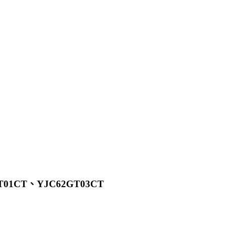
T01CT、YJC62GT03CT