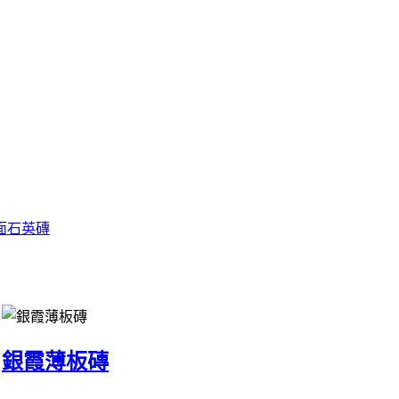
面石英磚
銀霞薄板磚