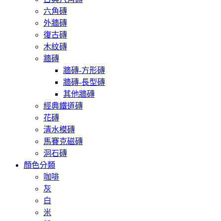
六角磚
外牆磚
復古磚
木紋磚
牆磚
牆磚-方形磚
牆磚-長型磚
其他牆磚
經典鐵道磚
花磚
清水模磚
馬賽克磁磚
洞石磚
顏色分類
咖啡
灰
白
米