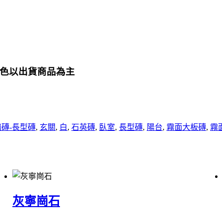
色以出貨商品為主
牆磚-長型磚
,
玄關
,
白
,
石英磚
,
臥室
,
長型磚
,
陽台
,
霧面大板磚
,
霧
灰寧崗石