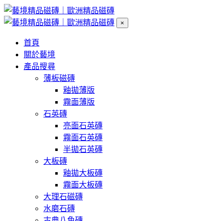
×
首頁
關於藝境
產品搜尋
薄板磁磚
釉拋薄版
霧面薄版
石英磚
亮面石英磚
霧面石英磚
半拋石英磚
大板磚
釉拋大板磚
霧面大板磚
大理石磁磚
水磨石磚
古典八角磚