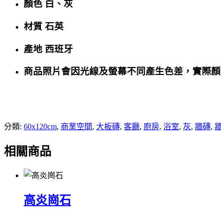
顏色 白、灰
材質 石英
產地 西班牙
商品照片會因光線及螢幕不同產生色差，實際顏
分類:
60x120cm
,
商業空間
,
大板磚
,
客廳
,
廚房
,
浴室
,
灰
,
牆磚
,
相關商品
高炎崗石