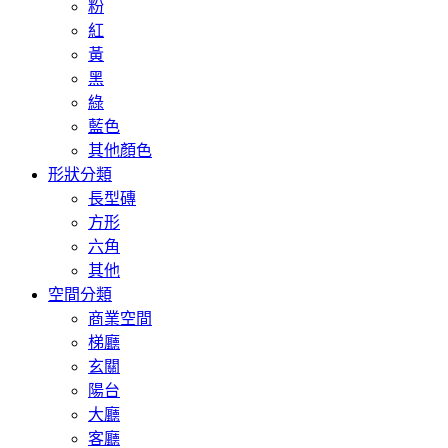
粉
紅
黃
黑
綠
藍色
其他顏色
形狀分類
長型磚
方形
六角
其他
空間分類
商業空間
梯廳
玄關
陽台
大廳
客廳