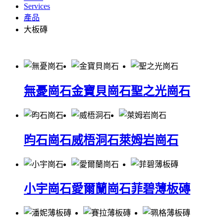
Services
產品
大板磚
無憂崗石
金寶貝崗石
聖之光崗石
昀石崗石
威梧洞石
萊姆岩崗石
小宇崗石
愛爾蘭崗石
菲碧薄板磚