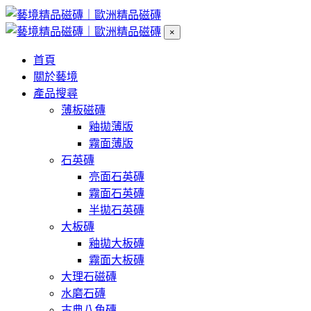
×
首頁
關於藝境
產品搜尋
薄板磁磚
釉拋薄版
霧面薄版
石英磚
亮面石英磚
霧面石英磚
半拋石英磚
大板磚
釉拋大板磚
霧面大板磚
大理石磁磚
水磨石磚
古典八角磚