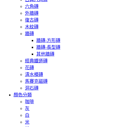
六角磚
外牆磚
復古磚
木紋磚
牆磚
牆磚-方形磚
牆磚-長型磚
其他牆磚
經典鐵道磚
花磚
清水模磚
馬賽克磁磚
洞石磚
顏色分類
咖啡
灰
白
米