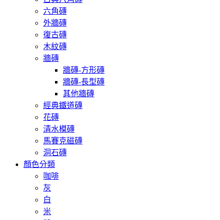
六角磚
外牆磚
復古磚
木紋磚
牆磚
牆磚-方形磚
牆磚-長型磚
其他牆磚
經典鐵道磚
花磚
清水模磚
馬賽克磁磚
洞石磚
顏色分類
咖啡
灰
白
米