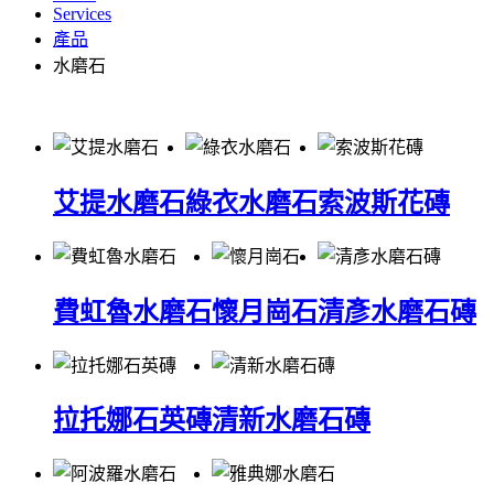
Services
產品
水磨石
艾提水磨石
綠衣水磨石
索波斯花磚
費虹魯水磨石
懷月崗石
清彥水磨石磚
拉托娜石英磚
清新水磨石磚