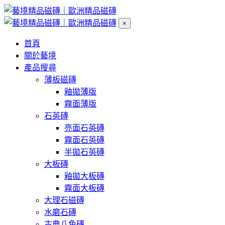
×
首頁
關於藝境
產品搜尋
薄板磁磚
釉拋薄版
霧面薄版
石英磚
亮面石英磚
霧面石英磚
半拋石英磚
大板磚
釉拋大板磚
霧面大板磚
大理石磁磚
水磨石磚
古典八角磚