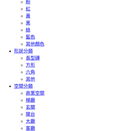
粉
紅
黃
黑
綠
藍色
其他顏色
形狀分類
長型磚
方形
六角
其他
空間分類
商業空間
梯廳
玄關
陽台
大廳
客廳