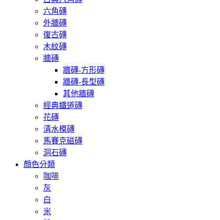
六角磚
外牆磚
復古磚
木紋磚
牆磚
牆磚-方形磚
牆磚-長型磚
其他牆磚
經典鐵道磚
花磚
清水模磚
馬賽克磁磚
洞石磚
顏色分類
咖啡
灰
白
米