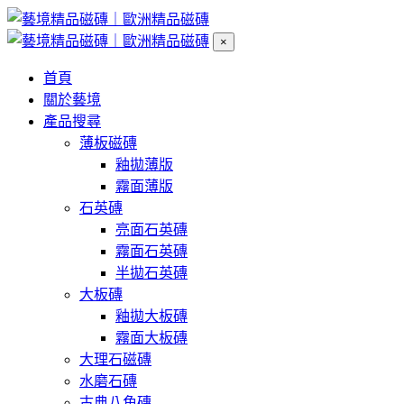
×
首頁
關於藝境
產品搜尋
薄板磁磚
釉拋薄版
霧面薄版
石英磚
亮面石英磚
霧面石英磚
半拋石英磚
大板磚
釉拋大板磚
霧面大板磚
大理石磁磚
水磨石磚
古典八角磚