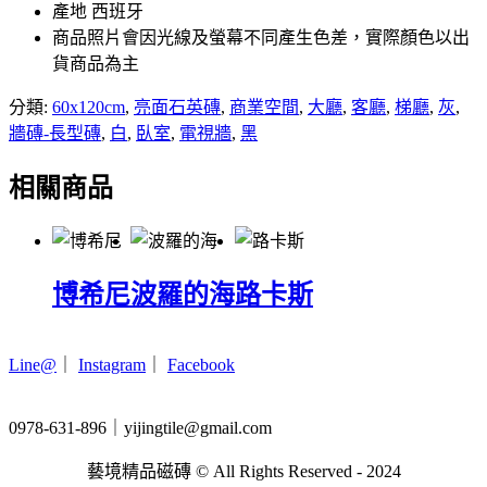
產地 西班牙
商品照片會因光線及螢幕不同產生色差，實際顏色以出
貨商品為主
分類:
60x120cm
,
亮面石英磚
,
商業空間
,
大廳
,
客廳
,
梯廳
,
灰
,
牆磚-長型磚
,
白
,
臥室
,
電視牆
,
黑
相關商品
博希尼
波羅的海
路卡斯
Line@
｜
Instagram
｜
Facebook
0978-631-896｜yijingtile@gmail.com
藝境精品磁磚 © All Rights Reserved - 2024