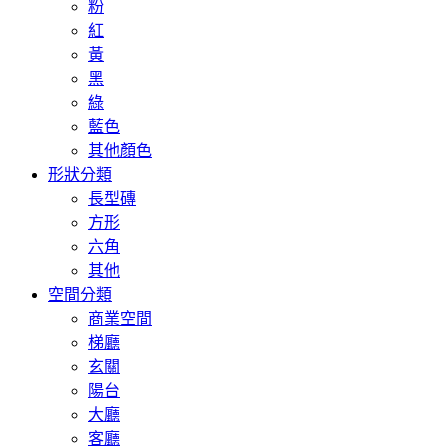
粉
紅
黃
黑
綠
藍色
其他顏色
形狀分類
長型磚
方形
六角
其他
空間分類
商業空間
梯廳
玄關
陽台
大廳
客廳