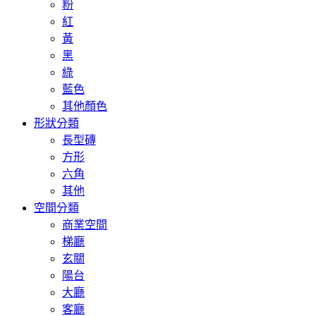
粉
紅
黃
黑
綠
藍色
其他顏色
形狀分類
長型磚
方形
六角
其他
空間分類
商業空間
梯廳
玄關
陽台
大廳
客廳