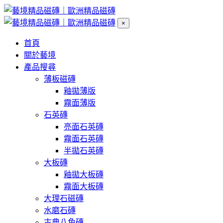
×
首頁
關於藝境
產品搜尋
薄板磁磚
釉拋薄版
霧面薄版
石英磚
亮面石英磚
霧面石英磚
半拋石英磚
大板磚
釉拋大板磚
霧面大板磚
大理石磁磚
水磨石磚
古典八角磚