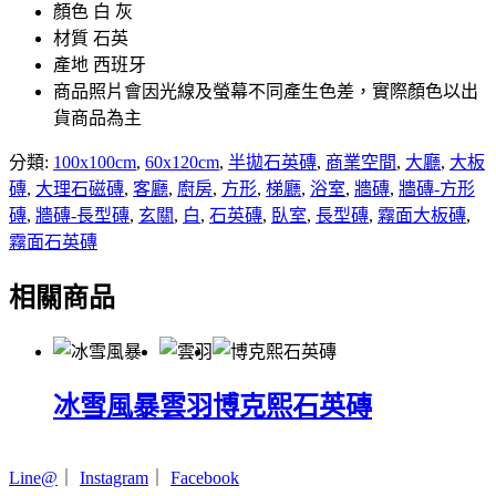
顏色 白 灰
材質 石英
產地 西班牙
商品照片會因光線及螢幕不同產生色差，實際顏色以出
貨商品為主
分類:
100x100cm
,
60x120cm
,
半拋石英磚
,
商業空間
,
大廳
,
大板
磚
,
大理石磁磚
,
客廳
,
廚房
,
方形
,
梯廳
,
浴室
,
牆磚
,
牆磚-方形
磚
,
牆磚-長型磚
,
玄關
,
白
,
石英磚
,
臥室
,
長型磚
,
霧面大板磚
,
霧面石英磚
相關商品
冰雪風暴
雲羽
博克熙石英磚
Line@
｜
Instagram
｜
Facebook