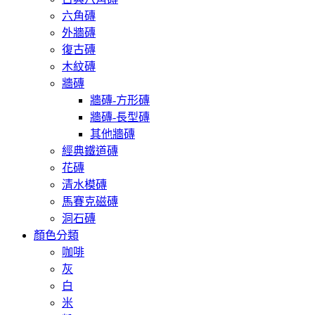
六角磚
外牆磚
復古磚
木紋磚
牆磚
牆磚-方形磚
牆磚-長型磚
其他牆磚
經典鐵道磚
花磚
清水模磚
馬賽克磁磚
洞石磚
顏色分類
咖啡
灰
白
米