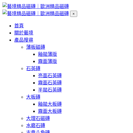
×
首頁
關於藝境
產品搜尋
薄板磁磚
釉拋薄版
霧面薄版
石英磚
亮面石英磚
霧面石英磚
半拋石英磚
大板磚
釉拋大板磚
霧面大板磚
大理石磁磚
水磨石磚
古典八角磚