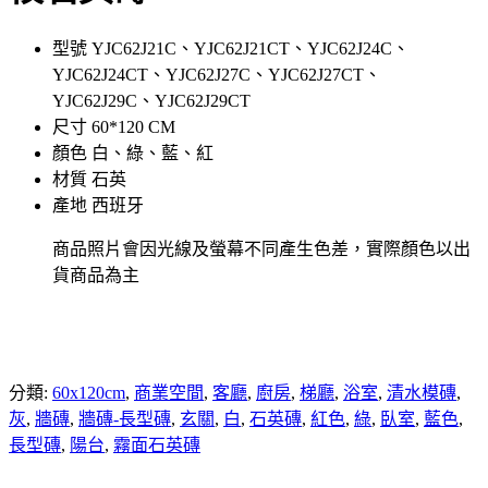
型號 YJC62J21C、YJC62J21CT、YJC62J24C、
YJC62J24CT、YJC62J27C、YJC62J27CT、
YJC62J29C、YJC62J29CT
尺寸 60*120 CM
顏色 白、綠、藍、紅
材質 石英
產地 西班牙
商品照片會因光線及螢幕不同產生色差，實際顏色以出
貨商品為主
分類:
60x120cm
,
商業空間
,
客廳
,
廚房
,
梯廳
,
浴室
,
清水模磚
,
灰
,
牆磚
,
牆磚-長型磚
,
玄關
,
白
,
石英磚
,
紅色
,
綠
,
臥室
,
藍色
,
長型磚
,
陽台
,
霧面石英磚