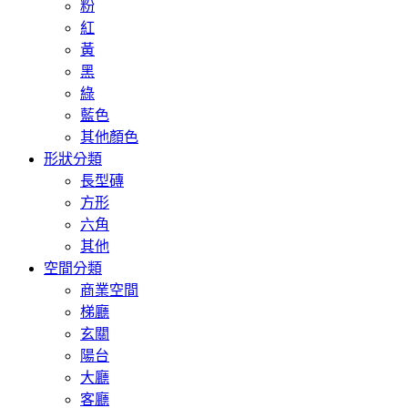
粉
紅
黃
黑
綠
藍色
其他顏色
形狀分類
長型磚
方形
六角
其他
空間分類
商業空間
梯廳
玄關
陽台
大廳
客廳