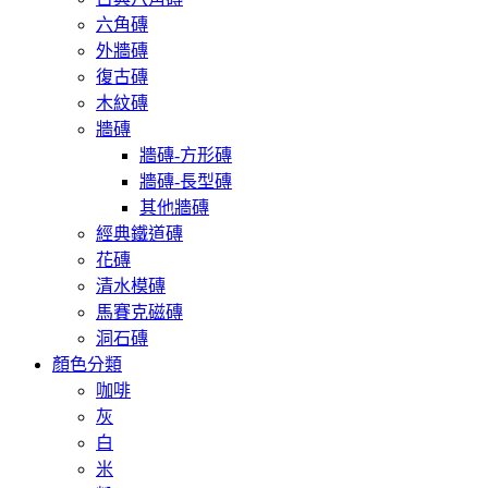
六角磚
外牆磚
復古磚
木紋磚
牆磚
牆磚-方形磚
牆磚-長型磚
其他牆磚
經典鐵道磚
花磚
清水模磚
馬賽克磁磚
洞石磚
顏色分類
咖啡
灰
白
米